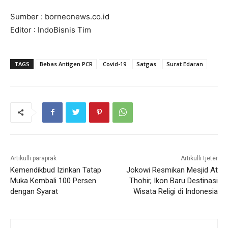
Sumber : borneonews.co.id
Editor : IndoBisnis Tim
TAGS
Bebas Antigen PCR
Covid-19
Satgas
Surat Edaran
Artikulli paraprak
Artikulli tjetër
Kemendikbud Izinkan Tatap
Jokowi Resmikan Mesjid At
Muka Kembali 100 Persen
Thohir, Ikon Baru Destinasi
dengan Syarat
Wisata Religi di Indonesia