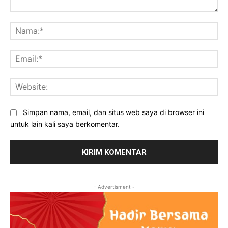
Komentar:
Na
Ema
Web
Simpan nama, email, dan situs web saya di browser ini
untuk lain kali saya berkomentar.
- Advertisment -