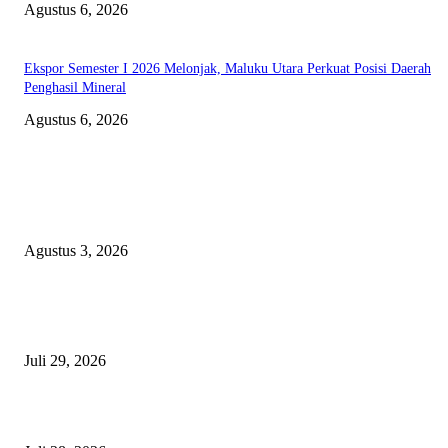
Agustus 6, 2026
Ekspor Semester I 2026 Melonjak, Maluku Utara Perkuat Posisi Daerah
Penghasil Mineral
Agustus 6, 2026
EDITOR PICKS
Polda Malut diminta Periksa Ketua ULP serta anggota Pokja, dan tiga kepa
OPD Halsel, diduga langgar aturan PBJ
Agustus 3, 2026
Nanti Saya Cek Dulu, Jawab Bos UKPBJ, 7 Proyek Rp5,5 M Sudah Lari k
Satu Vendor
Juli 29, 2026
Polisi Tangkap Polisi