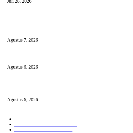
Juli 28, 2026
BERITA POPULER
Sekolah Rakyat Akekolano Disorot, Warga Gane Mengaku Anak dan Cucu
Ditolak
Agustus 7, 2026
Operasi Katarak Gratis Digelar di Tidore, Puluhan Warga Dapat Harapan 
Agustus 6, 2026
Wali Kota Tidore Temui Menkes, Perkuat Layanan Kesehatan dan Kesejah
Tenaga Medis
Agustus 6, 2026
KATEGORI PILIHAN
Nasional
1939
HUKUM DAN KRIMINAL
826
EKONOMI DAN BISNIS
336