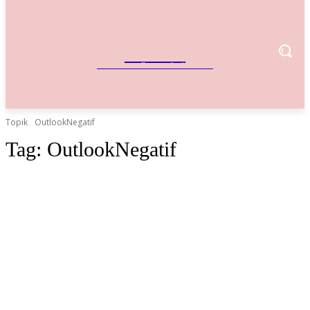
IndoBisnis
Referensi Bisnis Indonesia
Topik
OutlookNegatif
Tag:
OutlookNegatif