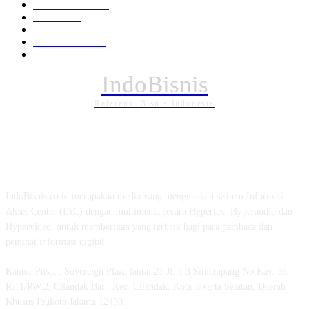
Pemerintahan
294
Daerah
196
POLITIK
162
Internasional
121
PENDIDIKAN
89
IndoBisnis
Referensi Bisnis Indonesia
TENTANG KAMI
IndoBisnis.co.id merupakan media yang mengunakan sisitem Informasi
Akses Center (IAC) dengan multimedia secara Hypertex, Hyperaudio dan
Hypervideo, untuk memberikan yang terbaik bagi para pembaca dan
peminat informasi digital.
Kantor Pusat : Sovereign Plaza lantai 21 Jl. TB Simatupang No.Kav. 36,
RT.1/RW.2, Cilandak Bar., Kec. Cilandak, Kota Jakarta Selatan, Daerah
Khusus Ibukota Jakarta 12430.