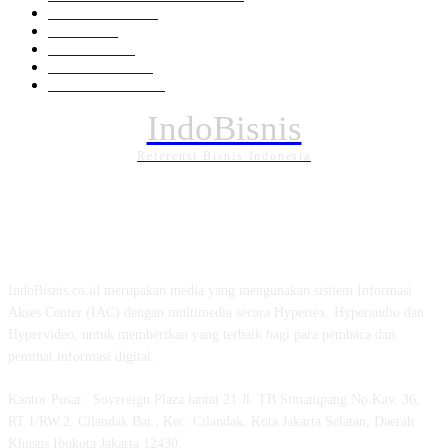
Pemerintahan
294
Daerah
196
POLITIK
162
Internasional
121
PENDIDIKAN
88
IndoBisnis
Referensi Bisnis Indonesia
TENTANG KAMI
IndoBisnis.co.id merupakan media yang mengunakan sisitem Informasi
Akses Center (IAC) dengan multimedia secara Hypertex, Hyperaudio dan
Hypervideo, untuk memberikan yang terbaik bagi para pembaca dan
peminat informasi digital.
Kantor Pusat : Sovereign Plaza lantai 21 Jl. TB Simatupang No.Kav. 36,
RT.1/RW.2, Cilandak Bar., Kec. Cilandak, Kota Jakarta Selatan, Daerah
Khusus Ibukota Jakarta 12430.