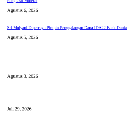
Penghasil Mineral
Agustus 6, 2026
Sri Mulyani Dipercaya Pimpin Penggalangan Dana IDA22 Bank Dunia
Agustus 5, 2026
EDITOR PICKS
Polda Malut diminta Periksa Ketua ULP serta anggota Pokja, dan tiga kepa
OPD Halsel, diduga langgar aturan PBJ
Agustus 3, 2026
Nanti Saya Cek Dulu, Jawab Bos UKPBJ, 7 Proyek Rp5,5 M Sudah Lari k
Satu Vendor
Juli 29, 2026
Polisi Tangkap Polisi