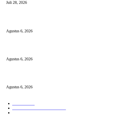
Juli 28, 2026
BERITA POPULER
Operasi Katarak Gratis Digelar di Tidore, Puluhan Warga Dapat Harapan 
Agustus 6, 2026
Wali Kota Tidore Temui Menkes, Perkuat Layanan Kesehatan dan Kesejah
Tenaga Medis
Agustus 6, 2026
Ekspor Semester I 2026 Melonjak, Maluku Utara Perkuat Posisi Daerah
Penghasil Mineral
Agustus 6, 2026
KATEGORI PILIHAN
Nasional
1938
HUKUM DAN KRIMINAL
826
EKONOMI DAN BISNIS
336