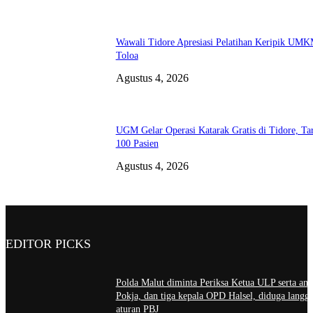
Wawali Tidore Apresiasi Pelatihan Keripik UM
Toloa
Agustus 4, 2026
UGM Gelar Operasi Katarak Gratis di Tidore, Ta
100 Pasien
Agustus 4, 2026
EDITOR PICKS
Polda Malut diminta Periksa Ketua ULP serta ang
Pokja, dan tiga kepala OPD Halsel, diduga langga
aturan PBJ