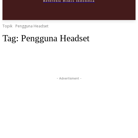
Referensi Bisnis Indonesia
SELAMAT DATANG!
Mendaftar membuat akun
Topik
Pengguna Headset
Tag:
Pengguna Headset
email Anda
nama pengguna
- Advertisment -
Sebuah kata sandi akan dikirimkan ke email Anda.
Pedoman Media Siber