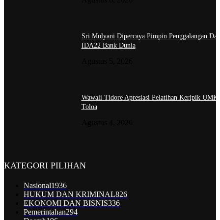
Sri Mulyani Dipercaya Pimpin Penggalangan Da
IDA22 Bank Dunia
Agustus 5, 2026
Wawali Tidore Apresiasi Pelatihan Keripik UM
Toloa
Agustus 4, 2026
KATEGORI PILIHAN
Nasional
1936
HUKUM DAN KRIMINAL
826
EKONOMI DAN BISNIS
336
Pemerintahan
294