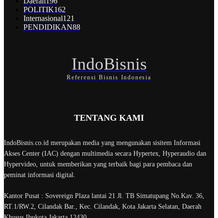
Daerah
196
POLITIK
162
Internasional
121
PENDIDIKAN
88
IndoBisnis
Referensi Bisnis Indonesia
TENTANG KAMI
IndoBisnis.co.id merupakan media yang mengunakan sisitem Informasi
Akses Center (IAC) dengan multimedia secara Hypertex, Hyperaudio dan
Hypervideo, untuk memberikan yang terbaik bagi para pembaca dan
peminat informasi digital.
Kantor Pusat : Sovereign Plaza lantai 21 Jl. TB Simatupang No.Kav. 36,
RT.1/RW.2, Cilandak Bar., Kec. Cilandak, Kota Jakarta Selatan, Daerah
Khusus Ibukota Jakarta 12430.