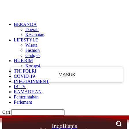
Masuk
Ikut
PEMULIHAN PASSWORD
DAFTAR
MASUK
SELAMAT DATANG!
Masuk ke akun Anda
BERANDA
Daerah
Kesehatan
LIFESTYLE
Wisata
nama pengguna
Fashion
Gadgets
kata sandi Anda
HUKRIM
Korupsi
TNI POLRI
COVID-19
INFOTAINMENT
IB TV
Lupa kata sandi Anda?
RAMADHAN
Pemerintahan
Parlement
BUAT SEBUAH AKUN
Cari
Pedoman Media Siber
IndoBisnis