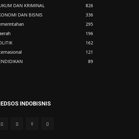
UKUM DAN KRIMINAL
826
KONOMI DAN BISNIS
336
emerintahan
295
aerah
196
OLITIK
162
ternasional
121
ENDIDIKAN
89
EDSOS INDOBISNIS