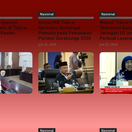
Nasional
Nasional
 Operasi
Ketua PKK Tidore
Wawali Tidore
tis di Tidore,
Apresiasi Semangat
Telkomsel Ban
 Pasien
Pemuda pada Penutupan
Jaringan 5G un
Porseni Gurabunga 2026
Perkuat Layana
6
Juli 23, 2026
Juli 23, 2026
Nasional
Nasional