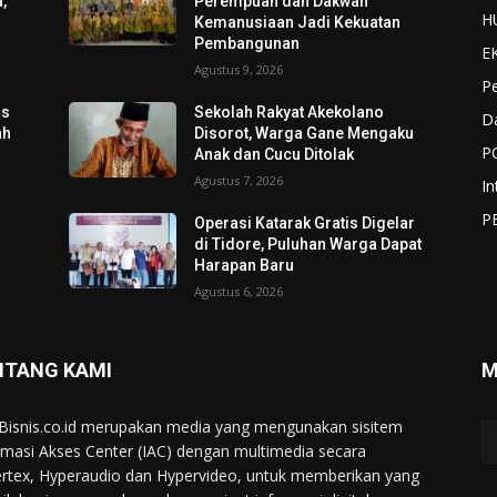
,
Perempuan dan Dakwah
H
Kemanusiaan Jadi Kekuatan
Pembangunan
E
Agustus 9, 2026
P
os
Sekolah Rakyat Akekolano
D
ah
Disorot, Warga Gane Mengaku
P
Anak dan Cucu Ditolak
Agustus 7, 2026
In
P
Operasi Katarak Gratis Digelar
di Tidore, Puluhan Warga Dapat
Harapan Baru
Agustus 6, 2026
NTANG KAMI
M
Bisnis.co.id merupakan media yang mengunakan sisitem
rmasi Akses Center (IAC) dengan multimedia secara
rtex, Hyperaudio dan Hypervideo, untuk memberikan yang