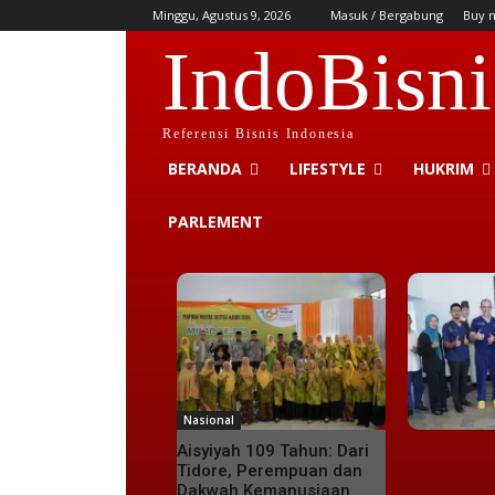
Minggu, Agustus 9, 2026
Masuk / Bergabung
Buy 
IndoBisni
Referensi Bisnis Indonesia
BERANDA
LIFESTYLE
HUKRIM
PARLEMENT
Nasional
Aisyiyah 109 Tahun: Dari
Tidore, Perempuan dan
Dakwah Kemanusiaan