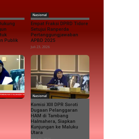
Nasional
 Dukung
Empat Fraksi DPRD Tidore
gun
Setujui Ranperda
tuk
Pertanggungjawaban
n Publik
APBD 2025
Juli 23, 2026
Nasional
Komisi XIII DPR Soroti
Dugaan Pelanggaran
HAM di Tambang
Halmahera, Siapkan
Kunjungan ke Maluku
Utara
Juni 19, 2026