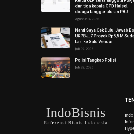
Ketua ULP serta anggota Pokja
dan tiga kepala OPD Halsel,
diduga langgar aturan PBJ
Agustus 3, 2026
Nanti Saya Cek Dulu, Jawab B
UKPBJ, 7 Proyek Rp5,5 M Sud
Lari ke Satu Vendor
Juli 29, 2026
Polisi Tangkap Polisi
Juli 28, 2026
TE
IndoBisnis
Indo
Info
Referensi Bisnis Indonesia
Hype