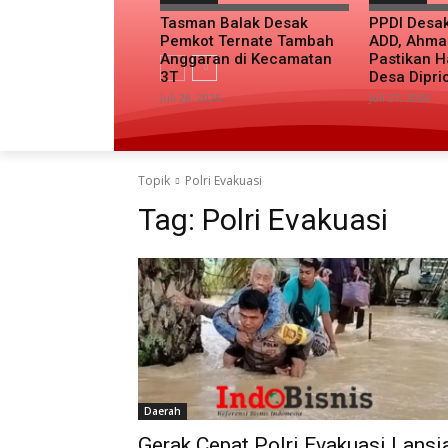
Tasman Balak Desak
PPDI Desa
Pemkot Ternate Tambah
ADD, Ahma
Anggaran di Kecamatan
Pastikan H
3T
Desa Dipri
Juli 28, 2026
Juli 27, 2026
Topik
Polri Evakuasi
Tag:
Polri Evakuasi
Daerah
Gerak Cepat Polri Evakuasi Lansi