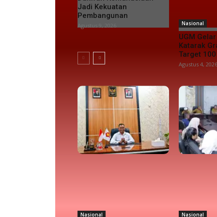
Jadi Kekuatan
Pembangunan
Nasional
Agustus 9, 2026
UGM Gelar
Katarak Gra
Target 100
Agustus 4, 202
Nasional
Nasional