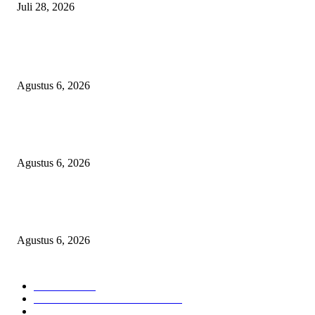
Juli 28, 2026
BERITA POPULER
Operasi Katarak Gratis Digelar di Tidore, Puluhan Warga Dapat Harapan 
Agustus 6, 2026
Wali Kota Tidore Temui Menkes, Perkuat Layanan Kesehatan dan Kesejah
Tenaga Medis
Agustus 6, 2026
Ekspor Semester I 2026 Melonjak, Maluku Utara Perkuat Posisi Daerah
Penghasil Mineral
Agustus 6, 2026
KATEGORI PILIHAN
Nasional
1938
HUKUM DAN KRIMINAL
826
EKONOMI DAN BISNIS
336