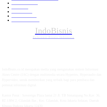
Pemerintahan
294
Daerah
196
POLITIK
162
Internasional
121
PENDIDIKAN
88
IndoBisnis
Referensi Bisnis Indonesia
TENTANG KAMI
IndoBisnis.co.id merupakan media yang mengunakan sisitem Informasi
Akses Center (IAC) dengan multimedia secara Hypertex, Hyperaudio dan
Hypervideo, untuk memberikan yang terbaik bagi para pembaca dan
peminat informasi digital.
Kantor Pusat : Sovereign Plaza lantai 21 Jl. TB Simatupang No.Kav. 36,
RT.1/RW.2, Cilandak Bar., Kec. Cilandak, Kota Jakarta Selatan, Daerah
Khusus Ibukota Jakarta 12430.