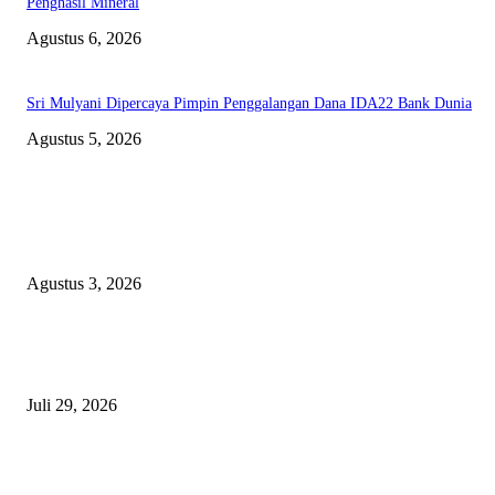
Penghasil Mineral
Agustus 6, 2026
Sri Mulyani Dipercaya Pimpin Penggalangan Dana IDA22 Bank Dunia
Agustus 5, 2026
EDITOR PICKS
Polda Malut diminta Periksa Ketua ULP serta anggota Pokja, dan tiga kepa
OPD Halsel, diduga langgar aturan PBJ
Agustus 3, 2026
Nanti Saya Cek Dulu, Jawab Bos UKPBJ, 7 Proyek Rp5,5 M Sudah Lari k
Satu Vendor
Juli 29, 2026
Polisi Tangkap Polisi