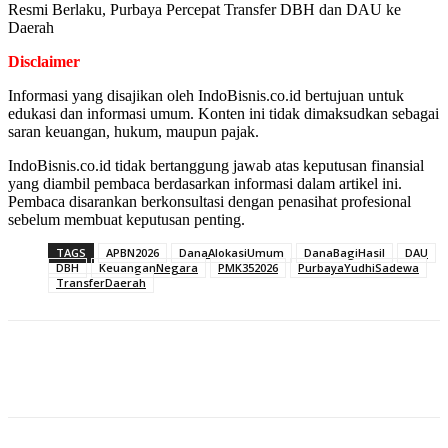
Resmi Berlaku, Purbaya Percepat Transfer DBH dan DAU ke
Daerah
Disclaimer
Informasi yang disajikan oleh IndoBisnis.co.id bertujuan untuk
edukasi dan informasi umum. Konten ini tidak dimaksudkan sebagai
saran keuangan, hukum, maupun pajak.
IndoBisnis.co.id tidak bertanggung jawab atas keputusan finansial
yang diambil pembaca berdasarkan informasi dalam artikel ini.
Pembaca disarankan berkonsultasi dengan penasihat profesional
sebelum membuat keputusan penting.
TAGS
APBN2026
DanaAlokasiUmum
DanaBagiHasil
DAU
DBH
KeuanganNegara
PMK352026
PurbayaYudhiSadewa
TransferDaerah