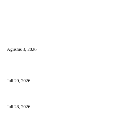
EDITOR PICKS
Polda Malut diminta Periksa Ketua ULP serta anggota Pokja, dan tiga kepa
OPD Halsel, diduga langgar aturan PBJ
Agustus 3, 2026
Nanti Saya Cek Dulu, Jawab Bos UKPBJ, 7 Proyek Rp5,5 M Sudah Lari k
Satu Vendor
Juli 29, 2026
Polisi Tangkap Polisi
Juli 28, 2026
BERITA POPULER