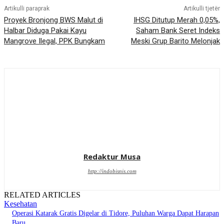
Artikulli paraprak
Artikulli tjetër
Proyek Bronjong BWS Malut di
IHSG Ditutup Merah 0,05%,
Halbar Diduga Pakai Kayu
Saham Bank Seret Indeks
Mangrove Ilegal, PPK Bungkam
Meski Grup Barito Melonjak
Redaktur Musa
http://indobisnis.com
RELATED ARTICLES
Kesehatan
Operasi Katarak Gratis Digelar di Tidore, Puluhan Warga Dapat Harapan
Baru