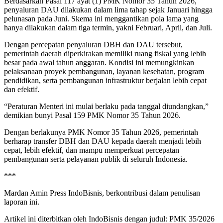
Berdasarkan Pasal 117 ayat (1) PMK Nomor 35 Tahun 2026,
penyaluran DAU dilakukan dalam lima tahap sejak Januari hingga
pelunasan pada Juni. Skema ini menggantikan pola lama yang
hanya dilakukan dalam tiga termin, yakni Februari, April, dan Juli.
Dengan percepatan penyaluran DBH dan DAU tersebut,
pemerintah daerah diperkirakan memiliki ruang fiskal yang lebih
besar pada awal tahun anggaran. Kondisi ini memungkinkan
pelaksanaan proyek pembangunan, layanan kesehatan, program
pendidikan, serta pembangunan infrastruktur berjalan lebih cepat
dan efektif.
“Peraturan Menteri ini mulai berlaku pada tanggal diundangkan,”
demikian bunyi Pasal 159 PMK Nomor 35 Tahun 2026.
Dengan berlakunya PMK Nomor 35 Tahun 2026, pemerintah
berharap transfer DBH dan DAU kepada daerah menjadi lebih
cepat, lebih efektif, dan mampu memperkuat percepatan
pembangunan serta pelayanan publik di seluruh Indonesia.
***
Mardan Amin Press IndoBisnis, berkontribusi dalam penulisan
laporan ini.
Artikel ini diterbitkan oleh IndoBisnis dengan judul: PMK 35/2026