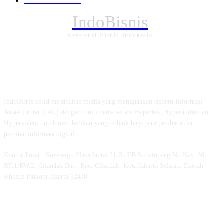
PENDIDIKAN
88
IndoBisnis
Referensi Bisnis Indonesia
TENTANG KAMI
IndoBisnis.co.id merupakan media yang mengunakan sisitem Informasi
Akses Center (IAC) dengan multimedia secara Hypertex, Hyperaudio dan
Hypervideo, untuk memberikan yang terbaik bagi para pembaca dan
peminat informasi digital.
Kantor Pusat : Sovereign Plaza lantai 21 Jl. TB Simatupang No.Kav. 36,
RT.1/RW.2, Cilandak Bar., Kec. Cilandak, Kota Jakarta Selatan, Daerah
Khusus Ibukota Jakarta 12430.
MEDSOS INDOBISNIS