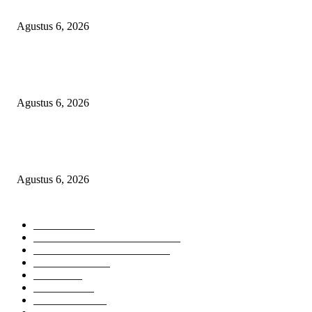
Operasi Katarak Gratis Digelar di Tidore, Puluhan Warga Dapat Harapan 
Agustus 6, 2026
Wali Kota Tidore Temui Menkes, Perkuat Layanan Kesehatan dan Kesejah
Tenaga Medis
Agustus 6, 2026
Ekspor Semester I 2026 Melonjak, Maluku Utara Perkuat Posisi Daerah
Penghasil Mineral
Agustus 6, 2026
KATEGORI PILIHAN
Nasional
1938
HUKUM DAN KRIMINAL
826
EKONOMI DAN BISNIS
336
Pemerintahan
294
Daerah
196
POLITIK
162
Internasional
121