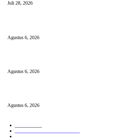
Juli 28, 2026
BERITA POPULER
Operasi Katarak Gratis Digelar di Tidore, Puluhan Warga Dapat Harapan 
Agustus 6, 2026
Wali Kota Tidore Temui Menkes, Perkuat Layanan Kesehatan dan Kesejah
Tenaga Medis
Agustus 6, 2026
Ekspor Semester I 2026 Melonjak, Maluku Utara Perkuat Posisi Daerah
Penghasil Mineral
Agustus 6, 2026
KATEGORI PILIHAN
Nasional
1938
HUKUM DAN KRIMINAL
826
EKONOMI DAN BISNIS
336