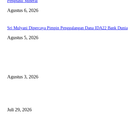
Penghasil Mineral
Agustus 6, 2026
Sri Mulyani Dipercaya Pimpin Penggalangan Dana IDA22 Bank Dunia
Agustus 5, 2026
EDITOR PICKS
Polda Malut diminta Periksa Ketua ULP serta anggota Pokja, dan tiga kepa
OPD Halsel, diduga langgar aturan PBJ
Agustus 3, 2026
Nanti Saya Cek Dulu, Jawab Bos UKPBJ, 7 Proyek Rp5,5 M Sudah Lari k
Satu Vendor
Juli 29, 2026
Polisi Tangkap Polisi