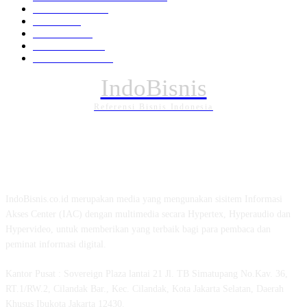
Pemerintahan
294
Daerah
196
POLITIK
162
Internasional
121
PENDIDIKAN
88
IndoBisnis
Referensi Bisnis Indonesia
TENTANG KAMI
IndoBisnis.co.id merupakan media yang mengunakan sisitem Informasi
Akses Center (IAC) dengan multimedia secara Hypertex, Hyperaudio dan
Hypervideo, untuk memberikan yang terbaik bagi para pembaca dan
peminat informasi digital.
Kantor Pusat : Sovereign Plaza lantai 21 Jl. TB Simatupang No.Kav. 36,
RT.1/RW.2, Cilandak Bar., Kec. Cilandak, Kota Jakarta Selatan, Daerah
Khusus Ibukota Jakarta 12430.