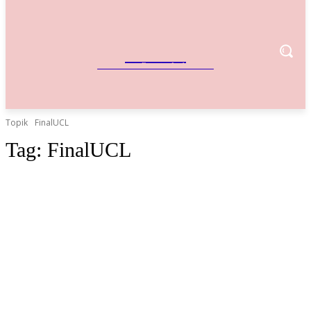
IndoBisnis
Referensi Bisnis Indonesia
Topik
FinalUCL
Tag:
FinalUCL