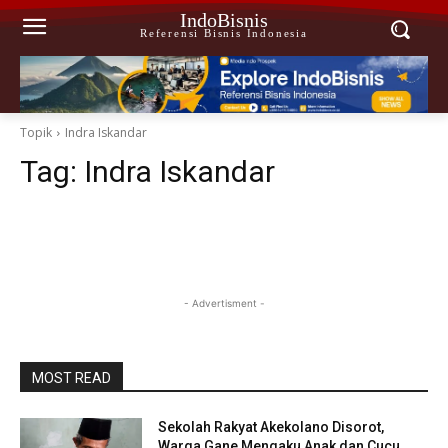
IndoBisnis
Referensi Bisnis Indonesia
Topik
Indra Iskandar
Tag:
Indra Iskandar
- Advertisment -
MOST READ
Sekolah Rakyat Akekolano Disorot,
Warga Gane Mengaku Anak dan Cucu