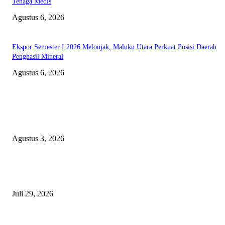
Tenaga Medis
Agustus 6, 2026
Ekspor Semester I 2026 Melonjak, Maluku Utara Perkuat Posisi Daerah
Penghasil Mineral
Agustus 6, 2026
EDITOR PICKS
Polda Malut diminta Periksa Ketua ULP serta anggota Pokja, dan tiga kepa
OPD Halsel, diduga langgar aturan PBJ
Agustus 3, 2026
Nanti Saya Cek Dulu, Jawab Bos UKPBJ, 7 Proyek Rp5,5 M Sudah Lari k
Satu Vendor
Juli 29, 2026
Polisi Tangkap Polisi