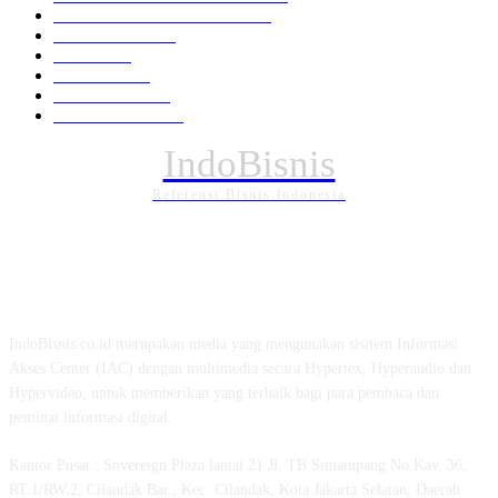
EKONOMI DAN BISNIS
336
Pemerintahan
294
Daerah
196
POLITIK
162
Internasional
121
PENDIDIKAN
89
IndoBisnis
Referensi Bisnis Indonesia
TENTANG KAMI
IndoBisnis.co.id merupakan media yang mengunakan sisitem Informasi
Akses Center (IAC) dengan multimedia secara Hypertex, Hyperaudio dan
Hypervideo, untuk memberikan yang terbaik bagi para pembaca dan
peminat informasi digital.
Kantor Pusat : Sovereign Plaza lantai 21 Jl. TB Simatupang No.Kav. 36,
RT.1/RW.2, Cilandak Bar., Kec. Cilandak, Kota Jakarta Selatan, Daerah