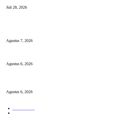
Juli 28, 2026
BERITA POPULER
Sekolah Rakyat Akekolano Disorot, Warga Gane Mengaku Anak dan Cucu
Ditolak
Agustus 7, 2026
Operasi Katarak Gratis Digelar di Tidore, Puluhan Warga Dapat Harapan 
Agustus 6, 2026
Wali Kota Tidore Temui Menkes, Perkuat Layanan Kesehatan dan Kesejah
Tenaga Medis
Agustus 6, 2026
KATEGORI PILIHAN
Nasional
1939
HUKUM DAN KRIMINAL
826