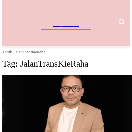
IndoBisnis
Referensi Bisnis Indonesia
Topik
JalanTransKieRaha
Tag:
JalanTransKieRaha