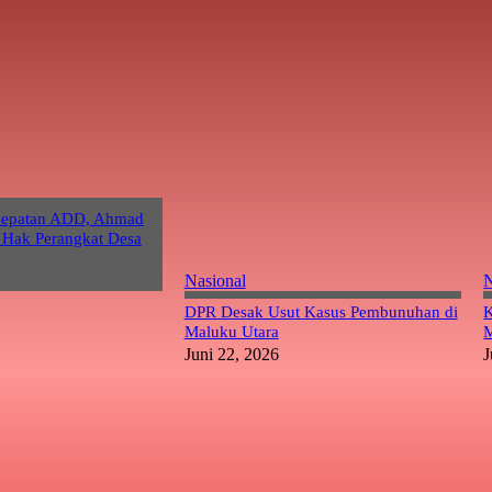
cepatan ADD, Ahmad
 Hak Perangkat Desa
Nasional
N
DPR Desak Usut Kasus Pembunuhan di
K
Maluku Utara
M
Juni 22, 2026
J