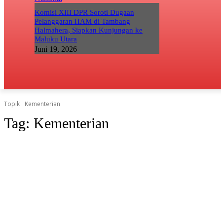
Komisi XIII DPR Soroti Dugaan
Pelanggaran HAM di Tambang
Halmahera, Siapkan Kunjungan ke
Maluku Utara
Juni 19, 2026
Topik
Kementerian
Tag:
Kementerian