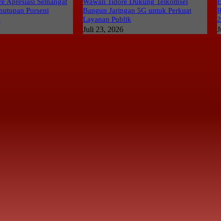
e Apresiasi Semangat
Wawali Tidore Dukung Telkomsel
E
nutupan Porseni
Bangun Jaringan 5G untuk Perkuat
R
6
Layanan Publik
Juli 23, 2026
J