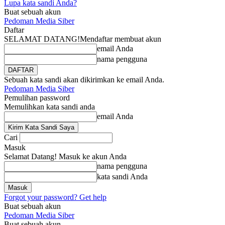
Lupa kata sandi Anda?
Buat sebuah akun
Pedoman Media Siber
Daftar
SELAMAT DATANG!
Mendaftar membuat akun
email Anda
nama pengguna
Sebuah kata sandi akan dikirimkan ke email Anda.
Pedoman Media Siber
Pemulihan password
Memulihkan kata sandi anda
email Anda
Cari
Masuk
Selamat Datang! Masuk ke akun Anda
nama pengguna
kata sandi Anda
Forgot your password? Get help
Buat sebuah akun
Pedoman Media Siber
Buat sebuah akun