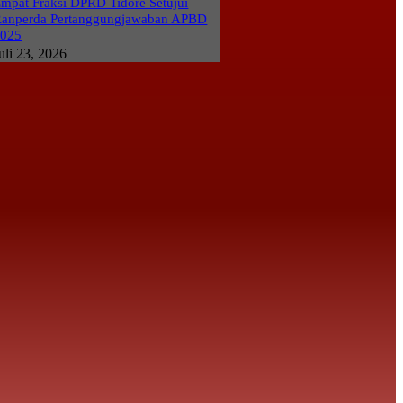
mpat Fraksi DPRD Tidore Setujui
anperda Pertanggungjawaban APBD
2025
uli 23, 2026