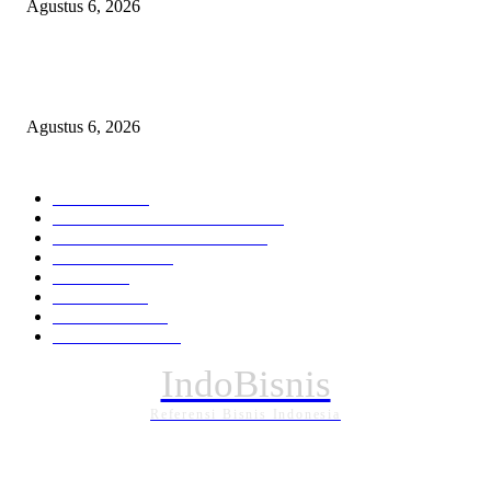
Agustus 6, 2026
Ekspor Semester I 2026 Melonjak, Maluku Utara Perkuat Posisi Daerah
Penghasil Mineral
Agustus 6, 2026
KATEGORI PILIHAN
Nasional
1938
HUKUM DAN KRIMINAL
826
EKONOMI DAN BISNIS
336
Pemerintahan
294
Daerah
196
POLITIK
162
Internasional
121
PENDIDIKAN
88
IndoBisnis
Referensi Bisnis Indonesia