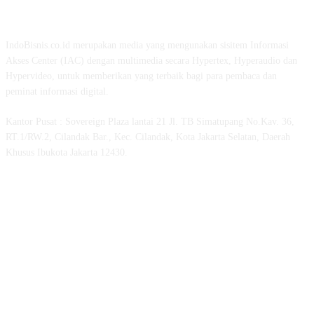
TENTANG KAMI
IndoBisnis.co.id merupakan media yang mengunakan sisitem Informasi
Akses Center (IAC) dengan multimedia secara Hypertex, Hyperaudio dan
Hypervideo, untuk memberikan yang terbaik bagi para pembaca dan
peminat informasi digital.
Kantor Pusat : Sovereign Plaza lantai 21 Jl. TB Simatupang No.Kav. 36,
RT.1/RW.2, Cilandak Bar., Kec. Cilandak, Kota Jakarta Selatan, Daerah
Khusus Ibukota Jakarta 12430.
MEDSOS INDOBISNIS