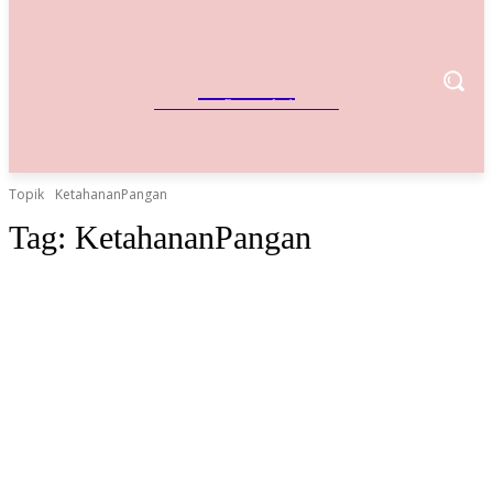
IndoBisnis
Referensi Bisnis Indonesia
Topik
KetahananPangan
Tag:
KetahananPangan