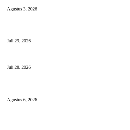
Agustus 3, 2026
Nanti Saya Cek Dulu, Jawab Bos UKPBJ, 7 Proyek Rp5,5 M Sudah Lari k
Satu Vendor
Juli 29, 2026
Polisi Tangkap Polisi
Juli 28, 2026
BERITA POPULER
Operasi Katarak Gratis Digelar di Tidore, Puluhan Warga Dapat Harapan 
Agustus 6, 2026
Wali Kota Tidore Temui Menkes, Perkuat Layanan Kesehatan dan Kesejah
Tenaga Medis