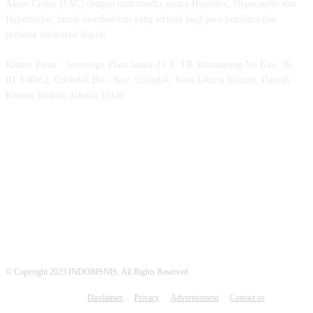
Akses Center (IAC) dengan multimedia secara Hypertex, Hyperaudio dan
Hypervideo, untuk memberikan yang terbaik bagi para pembaca dan
peminat informasi digital.
Kantor Pusat : Sovereign Plaza lantai 21 Jl. TB Simatupang No.Kav. 36,
RT.1/RW.2, Cilandak Bar., Kec. Cilandak, Kota Jakarta Selatan, Daerah
Khusus Ibukota Jakarta 12430.
MEDSOS INDOBISNIS
© Copyright 2025 INDOBISNIS. All Rights Reserved
Disclaimer
Privacy
Advertisement
Contact us