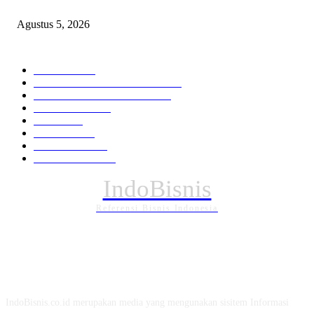
Sri Mulyani Dipercaya Pimpin Penggalangan Dana IDA22 Bank Dunia
Agustus 5, 2026
KATEGORI PILIHAN
Nasional
1937
HUKUM DAN KRIMINAL
826
EKONOMI DAN BISNIS
336
Pemerintahan
294
Daerah
196
POLITIK
162
Internasional
121
PENDIDIKAN
88
IndoBisnis
Referensi Bisnis Indonesia
TENTANG KAMI
IndoBisnis.co.id merupakan media yang mengunakan sisitem Informasi