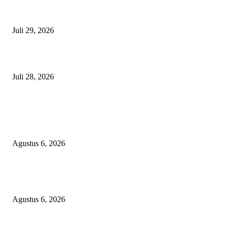
Nanti Saya Cek Dulu, Jawab Bos UKPBJ, 7 Proyek Rp5,5 M Sudah Lari k
Satu Vendor
Juli 29, 2026
Polisi Tangkap Polisi
Juli 28, 2026
BERITA POPULER
Wali Kota Tidore Temui Menkes, Perkuat Layanan Kesehatan dan Kesejah
Tenaga Medis
Agustus 6, 2026
Ekspor Semester I 2026 Melonjak, Maluku Utara Perkuat Posisi Daerah
Penghasil Mineral
Agustus 6, 2026