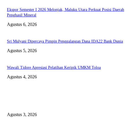
Ekspor Semester I 2026 Melonjak, Maluku Utara Perkuat Posisi Daerah
Penghasil Mineral
Agustus 6, 2026
Sri Mulyani Dipercaya Pimpin Penggalangan Dana IDA22 Bank Dunia
Agustus 5, 2026
Wawali Tidore Apresiasi Pelatihan Keripik UMKM Toloa
Agustus 4, 2026
EDITOR PICKS
Polda Malut diminta Periksa Ketua ULP serta anggota Pokja, dan tiga kepa
OPD Halsel, diduga langgar aturan PBJ
Agustus 3, 2026