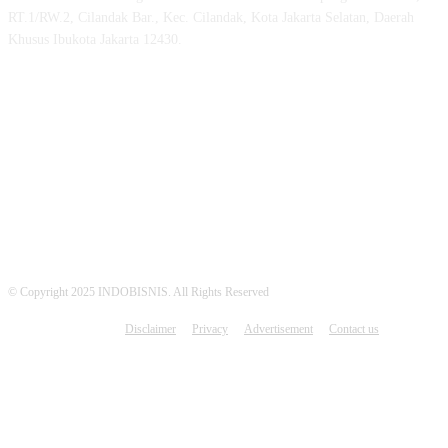
RT.1/RW.2, Cilandak Bar., Kec. Cilandak, Kota Jakarta Selatan, Daerah
Khusus Ibukota Jakarta 12430.
MEDSOS INDOBISNIS
© Copyright 2025 INDOBISNIS. All Rights Reserved
Disclaimer
Privacy
Advertisement
Contact us