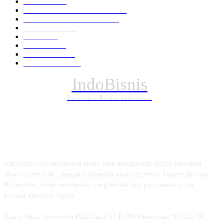
Nasional
1939
HUKUM DAN KRIMINAL
826
EKONOMI DAN BISNIS
336
Pemerintahan
294
Daerah
196
POLITIK
162
Internasional
121
PENDIDIKAN
89
IndoBisnis
Referensi Bisnis Indonesia
TENTANG KAMI
IndoBisnis.co.id merupakan media yang mengunakan sisitem Informasi
Akses Center (IAC) dengan multimedia secara Hypertex, Hyperaudio dan
Hypervideo, untuk memberikan yang terbaik bagi para pembaca dan
peminat informasi digital.
Kantor Pusat : Sovereign Plaza lantai 21 Jl. TB Simatupang No.Kav. 36,