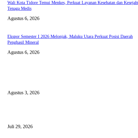
Wali Kota Tidore Temui Menkes, Perkuat Layanan Kesehatan dan Kesejah
Tenaga Medis
Agustus 6, 2026
Ekspor Semester I 2026 Melonjak, Maluku Utara Perkuat Posisi Daerah
Penghasil Mineral
Agustus 6, 2026
EDITOR PICKS
Polda Malut diminta Periksa Ketua ULP serta anggota Pokja, dan tiga kepa
OPD Halsel, diduga langgar aturan PBJ
Agustus 3, 2026
Nanti Saya Cek Dulu, Jawab Bos UKPBJ, 7 Proyek Rp5,5 M Sudah Lari k
Satu Vendor
Juli 29, 2026