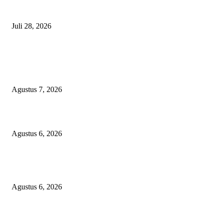
Polisi Tangkap Polisi
Juli 28, 2026
BERITA POPULER
Sekolah Rakyat Akekolano Disorot, Warga Gane Mengaku Anak dan Cucu
Ditolak
Agustus 7, 2026
Operasi Katarak Gratis Digelar di Tidore, Puluhan Warga Dapat Harapan 
Agustus 6, 2026
Wali Kota Tidore Temui Menkes, Perkuat Layanan Kesehatan dan Kesejah
Tenaga Medis
Agustus 6, 2026
KATEGORI PILIHAN