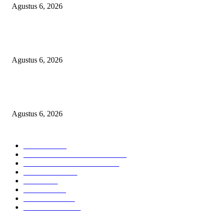
Agustus 6, 2026
Wali Kota Tidore Temui Menkes, Perkuat Layanan Kesehatan dan Kesejah
Tenaga Medis
Agustus 6, 2026
Ekspor Semester I 2026 Melonjak, Maluku Utara Perkuat Posisi Daerah
Penghasil Mineral
Agustus 6, 2026
KATEGORI PILIHAN
Nasional
1938
HUKUM DAN KRIMINAL
826
EKONOMI DAN BISNIS
336
Pemerintahan
294
Daerah
196
POLITIK
162
Internasional
121
PENDIDIKAN
88