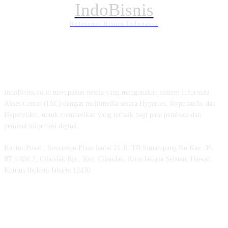
IndoBisnis
Referensi Bisnis Indonesia
TENTANG KAMI
IndoBisnis.co.id merupakan media yang mengunakan sisitem Informasi
Akses Center (IAC) dengan multimedia secara Hypertex, Hyperaudio dan
Hypervideo, untuk memberikan yang terbaik bagi para pembaca dan
peminat informasi digital.
Kantor Pusat : Sovereign Plaza lantai 21 Jl. TB Simatupang No.Kav. 36,
RT.1/RW.2, Cilandak Bar., Kec. Cilandak, Kota Jakarta Selatan, Daerah
Khusus Ibukota Jakarta 12430.
MEDSOS INDOBISNIS