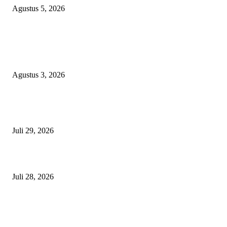
Agustus 5, 2026
EDITOR PICKS
Polda Malut diminta Periksa Ketua ULP serta anggota Pokja, dan tiga kepa
OPD Halsel, diduga langgar aturan PBJ
Agustus 3, 2026
Nanti Saya Cek Dulu, Jawab Bos UKPBJ, 7 Proyek Rp5,5 M Sudah Lari k
Satu Vendor
Juli 29, 2026
Polisi Tangkap Polisi
Juli 28, 2026
BERITA POPULER
Operasi Katarak Gratis Digelar di Tidore, Puluhan Warga Dapat Harapan 