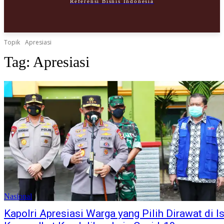
Referensi Bisnis Indonesia
SELAMAT DATANG!
Mendaftar membuat akun
Topik
Apresiasi
Tag:
Apresiasi
email Anda
nama pengguna
Sebuah kata sandi akan dikirimkan ke email Anda.
Pedoman Media Siber
Nasional
Kapolri Apresiasi Warga yang Pilih Dirawat di I