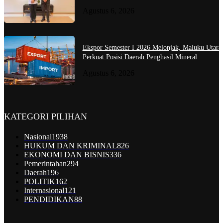
Agustus 6, 2026
Ekspor Semester I 2026 Melonjak, Maluku Utara
Perkuat Posisi Daerah Penghasil Mineral
Agustus 6, 2026
KATEGORI PILIHAN
Nasional
1938
HUKUM DAN KRIMINAL
826
EKONOMI DAN BISNIS
336
Pemerintahan
294
Daerah
196
POLITIK
162
Internasional
121
PENDIDIKAN
88