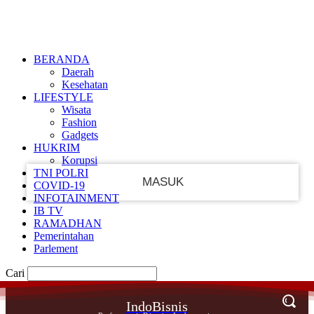
Masuk
Ikut
PEMULIHAN PASSWORD
DAFTAR
MASUK
SELAMAT DATANG!
Masuk ke akun Anda
BERANDA
Daerah
Kesehatan
LIFESTYLE
Wisata
nama pengguna
Fashion
Gadgets
kata sandi Anda
HUKRIM
Korupsi
TNI POLRI
COVID-19
INFOTAINMENT
IB TV
Lupa kata sandi Anda?
RAMADHAN
Pemerintahan
Parlement
BUAT SEBUAH AKUN
Cari
Pedoman Media Siber
IndoBisnis