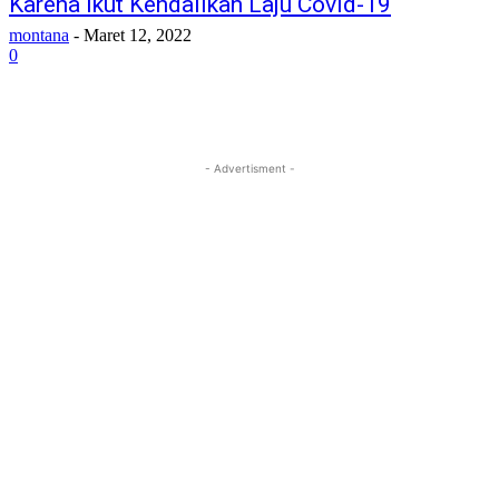
Karena Ikut Kendalikan Laju Covid-19
Memulihkan kata sandi anda
montana
-
Maret 12, 2022
0
email Anda
- Advertisment -