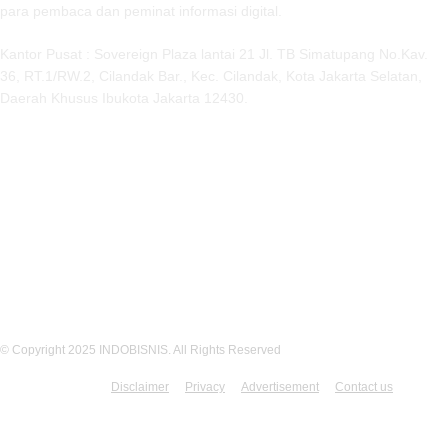
para pembaca dan peminat informasi digital.
Kantor Pusat : Sovereign Plaza lantai 21 Jl. TB Simatupang No.Kav.
36, RT.1/RW.2, Cilandak Bar., Kec. Cilandak, Kota Jakarta Selatan,
Daerah Khusus Ibukota Jakarta 12430.
MEDSOS INDOBISNIS
© Copyright 2025 INDOBISNIS. All Rights Reserved
Disclaimer
Privacy
Advertisement
Contact us