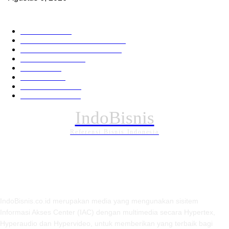
KATEGORI PILIHAN
Nasional
1939
HUKUM DAN KRIMINAL
826
EKONOMI DAN BISNIS
336
Pemerintahan
294
Daerah
196
POLITIK
162
Internasional
121
PENDIDIKAN
89
IndoBisnis
Referensi Bisnis Indonesia
TENTANG KAMI
IndoBisnis.co.id merupakan media yang mengunakan sisitem
Informasi Akses Center (IAC) dengan multimedia secara Hypertex,
Hyperaudio dan Hypervideo, untuk memberikan yang terbaik bagi