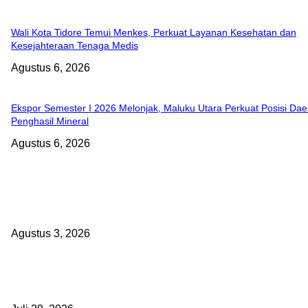
Wali Kota Tidore Temui Menkes, Perkuat Layanan Kesehatan dan
Kesejahteraan Tenaga Medis
Agustus 6, 2026
Ekspor Semester I 2026 Melonjak, Maluku Utara Perkuat Posisi Dae
Penghasil Mineral
Agustus 6, 2026
EDITOR PICKS
Polda Malut diminta Periksa Ketua ULP serta anggota Pokja, dan tig
kepala OPD Halsel, diduga langgar aturan PBJ
Agustus 3, 2026
Nanti Saya Cek Dulu, Jawab Bos UKPBJ, 7 Proyek Rp5,5 M Sudah L
Satu Vendor