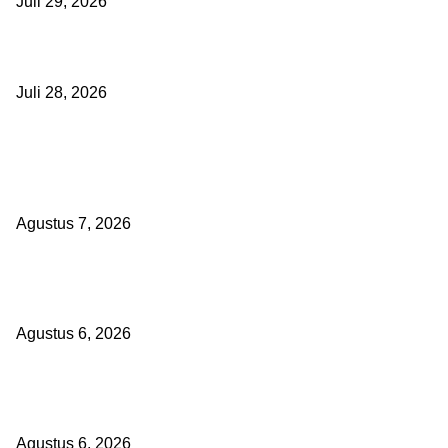
Juli 29, 2026
Polisi Tangkap Polisi
Juli 28, 2026
BERITA POPULER
Sekolah Rakyat Akekolano Disorot, Warga Gane Mengaku Anak da
Ditolak
Agustus 7, 2026
Operasi Katarak Gratis Digelar di Tidore, Puluhan Warga Dapat Ha
Baru
Agustus 6, 2026
Wali Kota Tidore Temui Menkes, Perkuat Layanan Kesehatan dan
Kesejahteraan Tenaga Medis
Agustus 6, 2026