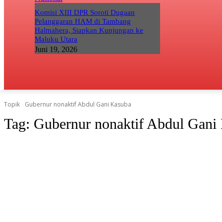
Komisi XIII DPR Soroti Dugaan
Pelanggaran HAM di Tambang
Halmahera, Siapkan Kunjungan ke
Maluku Utara
Juni 19, 2026
Topik
Gubernur nonaktif Abdul Gani Kasuba
Tag:
Gubernur nonaktif Abdul Gani