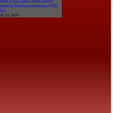
mpat Fraksi DPRD Tidore Setujui
anperda Pertanggungjawaban APBD
2025
uli 23, 2026