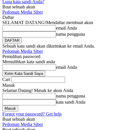
Lupa kata sandi Anda?
Buat sebuah akun
Pedoman Media Siber
Daftar
SELAMAT DATANG!
Mendaftar membuat akun
email Anda
nama pengguna
Sebuah kata sandi akan dikirimkan ke email Anda.
Pedoman Media Siber
Pemulihan password
Memulihkan kata sandi anda
email Anda
Cari
Masuk
Selamat Datang! Masuk ke akun Anda
nama pengguna
kata sandi Anda
Forgot your password? Get help
Buat sebuah akun
Pedoman Media Siber
Buat sebuah akun