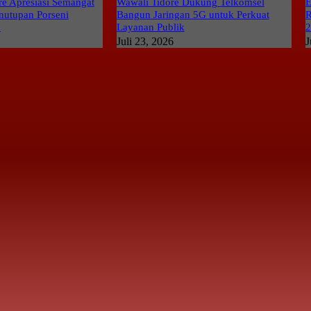
e Apresiasi Semangat
Wawali Tidore Dukung Telkomsel
E
nutupan Porseni
Bangun Jaringan 5G untuk Perkuat
R
6
Layanan Publik
Juli 23, 2026
J