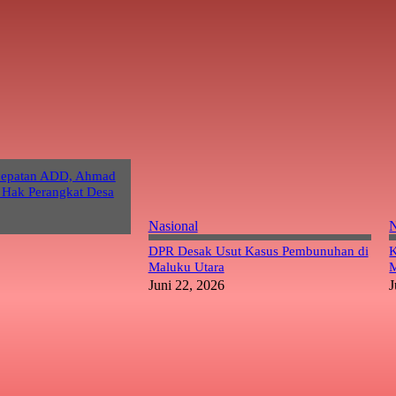
cepatan ADD, Ahmad
 Hak Perangkat Desa
Nasional
N
DPR Desak Usut Kasus Pembunuhan di
K
Maluku Utara
M
Juni 22, 2026
J