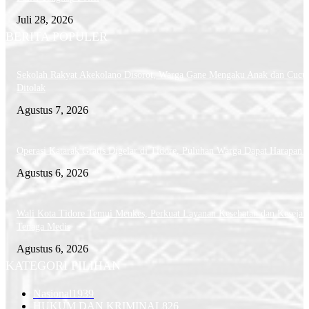
Juli 28, 2026
BERITA POPULER
Sekolah Rakyat Akekolano Disorot, Warga Gane Mengaku Anak dan Cucu
Ditolak
Agustus 7, 2026
Operasi Katarak Gratis Digelar di Tidore, Puluhan Warga Dapat Harapan 
Agustus 6, 2026
Wali Kota Tidore Temui Menkes, Perkuat Layanan Kesehatan dan Kesejah
Tenaga Medis
Agustus 6, 2026
KATEGORI PILIHAN
Nasional
1939
HUKUM DAN KRIMINAL
826