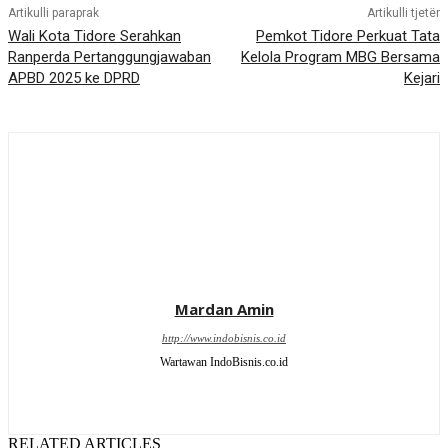
Artikulli paraprak
Artikulli tjetër
Wali Kota Tidore Serahkan
Pemkot Tidore Perkuat Tata
Ranperda Pertanggungjawaban
Kelola Program MBG Bersama
APBD 2025 ke DPRD
Kejari
Mardan Amin
http://www.indobisnis.co.id
Wartawan IndoBisnis.co.id
RELATED ARTICLES