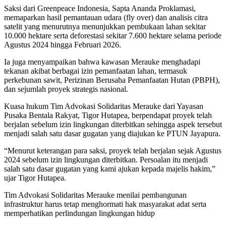
Saksi dari Greenpeace Indonesia, Sapta Ananda Proklamasi,
memaparkan hasil pemantauan udara (fly over) dan analisis citra
satelit yang menurutnya menunjukkan pembukaan lahan sekitar
10.000 hektare serta deforestasi sekitar 7.600 hektare selama periode
Agustus 2024 hingga Februari 2026.
Ia juga menyampaikan bahwa kawasan Merauke menghadapi
tekanan akibat berbagai izin pemanfaatan lahan, termasuk
perkebunan sawit, Perizinan Berusaha Pemanfaatan Hutan (PBPH),
dan sejumlah proyek strategis nasional.
Kuasa hukum Tim Advokasi Solidaritas Merauke dari Yayasan
Pusaka Bentala Rakyat, Tigor Hutapea, berpendapat proyek telah
berjalan sebelum izin lingkungan diterbitkan sehingga aspek tersebut
menjadi salah satu dasar gugatan yang diajukan ke PTUN Jayapura.
“Menurut keterangan para saksi, proyek telah berjalan sejak Agustus
2024 sebelum izin lingkungan diterbitkan. Persoalan itu menjadi
salah satu dasar gugatan yang kami ajukan kepada majelis hakim,”
ujar Tigor Hutapea.
Tim Advokasi Solidaritas Merauke menilai pembangunan
infrastruktur harus tetap menghormati hak masyarakat adat serta
memperhatikan perlindungan lingkungan hidup