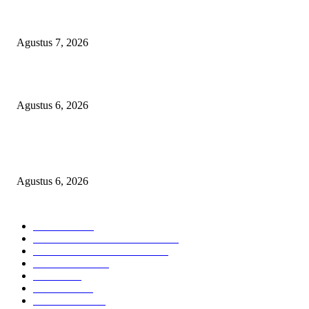
Sekolah Rakyat Akekolano Disorot, Warga Gane Mengaku Anak dan Cucu
Ditolak
Agustus 7, 2026
Operasi Katarak Gratis Digelar di Tidore, Puluhan Warga Dapat Harapan 
Agustus 6, 2026
Wali Kota Tidore Temui Menkes, Perkuat Layanan Kesehatan dan Kesejah
Tenaga Medis
Agustus 6, 2026
KATEGORI PILIHAN
Nasional
1939
HUKUM DAN KRIMINAL
826
EKONOMI DAN BISNIS
336
Pemerintahan
294
Daerah
196
POLITIK
162
Internasional
121