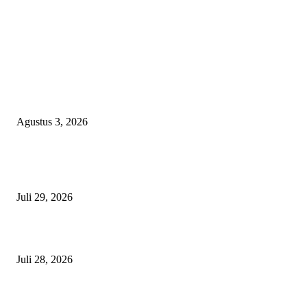
EDITOR PICKS
Polda Malut diminta Periksa Ketua ULP serta anggota Pokja, dan tiga kepa
OPD Halsel, diduga langgar aturan PBJ
Agustus 3, 2026
Nanti Saya Cek Dulu, Jawab Bos UKPBJ, 7 Proyek Rp5,5 M Sudah Lari k
Satu Vendor
Juli 29, 2026
Polisi Tangkap Polisi
Juli 28, 2026
BERITA POPULER