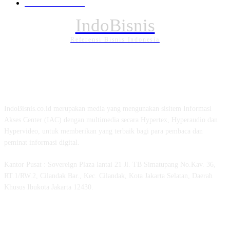
PENDIDIKAN
89
IndoBisnis
Referensi Bisnis Indonesia
TENTANG KAMI
IndoBisnis.co.id merupakan media yang mengunakan sisitem Informasi
Akses Center (IAC) dengan multimedia secara Hypertex, Hyperaudio dan
Hypervideo, untuk memberikan yang terbaik bagi para pembaca dan
peminat informasi digital.
Kantor Pusat : Sovereign Plaza lantai 21 Jl. TB Simatupang No.Kav. 36,
RT.1/RW.2, Cilandak Bar., Kec. Cilandak, Kota Jakarta Selatan, Daerah
Khusus Ibukota Jakarta 12430.