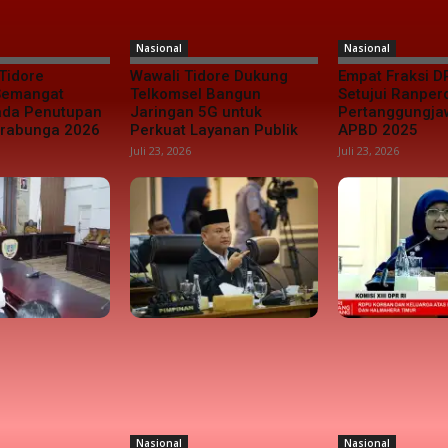
Nasional
Nasional
Tidore
Wawali Tidore Dukung
Empat Fraksi D
 Semangat
Telkomsel Bangun
Setujui Ranper
da Penutupan
Jaringan 5G untuk
Pertanggungj
urabunga 2026
Perkuat Layanan Publik
APBD 2025
Juli 23, 2026
Juli 23, 2026
Nasional
Nasional