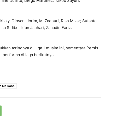
iane Duarte, Diego Martinez, Yakob Sayuri.
izky, Giovani Jorim, M. Zaenuri, Rian Mizar; Sutanto
 Sidibe, Irfan Jauhari, Zanadin Fariz.
ukkan taringnya di Liga 1 musim ini, sementara Persis
 performa di laga berikutnya.
n Kie Raha