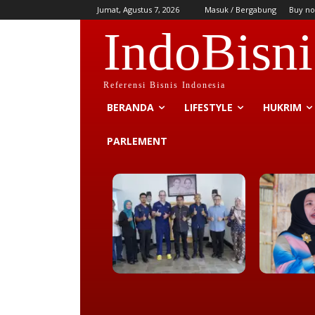
Jumat, Agustus 7, 2026
Masuk / Bergabung
Buy no
IndoBisni
Referensi Bisnis Indonesia
BERANDA
LIFESTYLE
HUKRIM
PARLEMENT