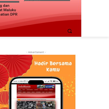
ng dan
at Maluku
hatian DPR
- Advertisment -