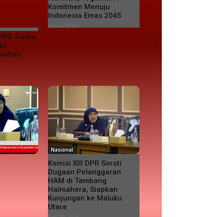
Komitmen Menuju
Indonesia Emas 2045
Juli 23, 2026
PRD Tidore
da
awaban
Nasional
Komisi XIII DPR Soroti
Dugaan Pelanggaran
HAM di Tambang
Halmahera, Siapkan
Kunjungan ke Maluku
Utara
Juni 19, 2026