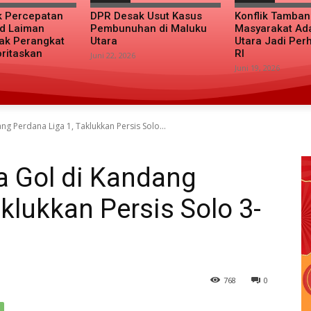
k Percepatan
DPR Desak Usut Kasus
Konflik Tamba
d Laiman
Pembunuhan di Maluku
Masyarakat Ad
ak Perangkat
Utara
Utara Jadi Per
oritaskan
RI
Juni 22, 2026
Juni 19, 2026
ng Perdana Liga 1, Taklukkan Persis Solo...
a Gol di Kandang
klukkan Persis Solo 3-
768
0