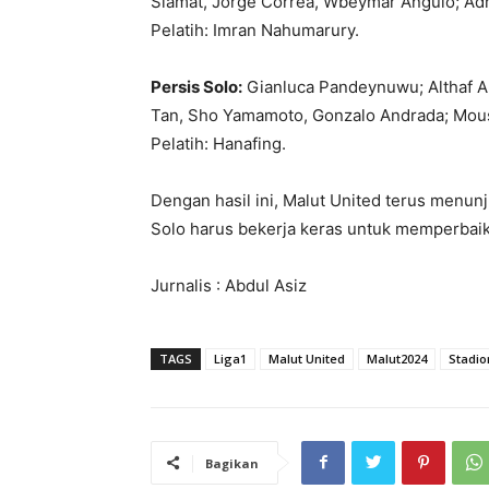
Slamat, Jorge Correa, Wbeymar Angulo; Adr
Pelatih: Imran Nahumarury.
Persis Solo:
Gianluca Pandeynuwu; Althaf Alr
Tan, Sho Yamamoto, Gonzalo Andrada; Moussa
Pelatih: Hanafing.
Dengan hasil ini, Malut United terus menunj
Solo harus bekerja keras untuk memperbaiki
Jurnalis : Abdul Asiz
TAGS
Liga1
Malut United
Malut2024
Stadio
Bagikan