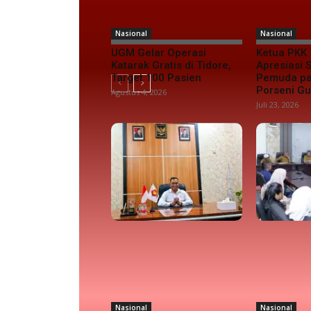
Nasional
Nasional
UGM Gelar Operasi
Ketua PKK 
Katarak Gratis di Tidore,
Apresiasi
Target 100 Pasien
Pemuda pa
Porseni G
Agustus 4, 2026
Juli 23, 2026
Nasional
Nasional