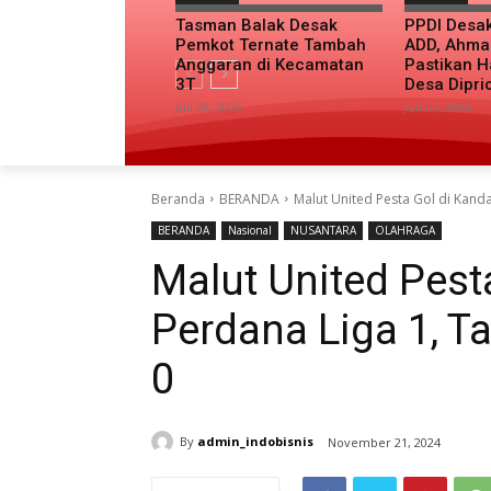
Tasman Balak Desak
PPDI Desa
Pemkot Ternate Tambah
ADD, Ahma
Anggaran di Kecamatan
Pastikan H
3T
Desa Dipri
Juli 28, 2026
Juli 27, 2026
Beranda
BERANDA
Malut United Pesta Gol di Kanda
BERANDA
Nasional
NUSANTARA
OLAHRAGA
Malut United Pest
Perdana Liga 1, Ta
0
By
admin_indobisnis
November 21, 2024