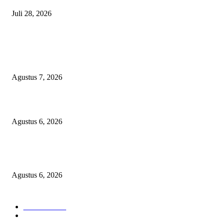
Juli 28, 2026
BERITA POPULER
Sekolah Rakyat Akekolano Disorot, Warga Gane Mengaku Anak dan Cucu
Ditolak
Agustus 7, 2026
Operasi Katarak Gratis Digelar di Tidore, Puluhan Warga Dapat Harapan 
Agustus 6, 2026
Wali Kota Tidore Temui Menkes, Perkuat Layanan Kesehatan dan Kesejah
Tenaga Medis
Agustus 6, 2026
KATEGORI PILIHAN
Nasional
1939
HUKUM DAN KRIMINAL
826