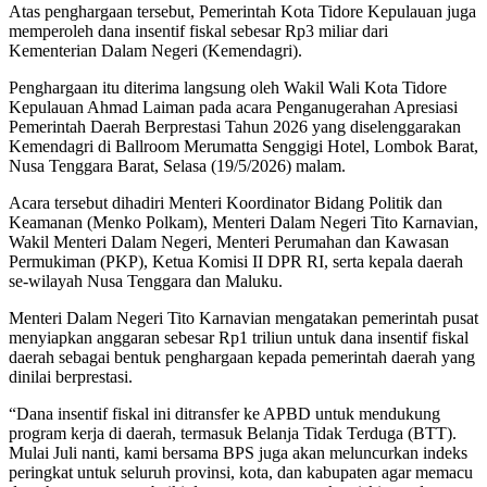
Atas penghargaan tersebut, Pemerintah Kota Tidore Kepulauan juga
memperoleh dana insentif fiskal sebesar Rp3 miliar dari
Kementerian Dalam Negeri (Kemendagri).
Penghargaan itu diterima langsung oleh Wakil Wali Kota Tidore
Kepulauan Ahmad Laiman pada acara Penganugerahan Apresiasi
Pemerintah Daerah Berprestasi Tahun 2026 yang diselenggarakan
Kemendagri di Ballroom Merumatta Senggigi Hotel, Lombok Barat,
Nusa Tenggara Barat, Selasa (19/5/2026) malam.
Acara tersebut dihadiri Menteri Koordinator Bidang Politik dan
Keamanan (Menko Polkam), Menteri Dalam Negeri Tito Karnavian,
Wakil Menteri Dalam Negeri, Menteri Perumahan dan Kawasan
Permukiman (PKP), Ketua Komisi II DPR RI, serta kepala daerah
se-wilayah Nusa Tenggara dan Maluku.
Menteri Dalam Negeri Tito Karnavian mengatakan pemerintah pusat
menyiapkan anggaran sebesar Rp1 triliun untuk dana insentif fiskal
daerah sebagai bentuk penghargaan kepada pemerintah daerah yang
dinilai berprestasi.
“Dana insentif fiskal ini ditransfer ke APBD untuk mendukung
program kerja di daerah, termasuk Belanja Tidak Terduga (BTT).
Mulai Juli nanti, kami bersama BPS juga akan meluncurkan indeks
peringkat untuk seluruh provinsi, kota, dan kabupaten agar memacu