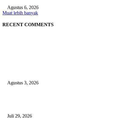
Agustus 6, 2026
Muat lebih banyak
RECENT COMMENTS
EDITOR PICKS
Polda Malut diminta Periksa Ketua ULP serta anggota Pokja, dan tiga kepa
OPD Halsel, diduga langgar aturan PBJ
Agustus 3, 2026
Nanti Saya Cek Dulu, Jawab Bos UKPBJ, 7 Proyek Rp5,5 M Sudah Lari k
Satu Vendor
Juli 29, 2026
Polisi Tangkap Polisi