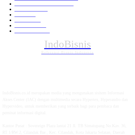
EKONOMI DAN BISNIS
336
Pemerintahan
294
Daerah
196
POLITIK
162
Internasional
121
PENDIDIKAN
89
IndoBisnis
Referensi Bisnis Indonesia
TENTANG KAMI
IndoBisnis.co.id merupakan media yang mengunakan sisitem Informasi
Akses Center (IAC) dengan multimedia secara Hypertex, Hyperaudio dan
Hypervideo, untuk memberikan yang terbaik bagi para pembaca dan
peminat informasi digital.
Kantor Pusat : Sovereign Plaza lantai 21 Jl. TB Simatupang No.Kav. 36,
RT.1/RW.2, Cilandak Bar., Kec. Cilandak, Kota Jakarta Selatan, Daerah