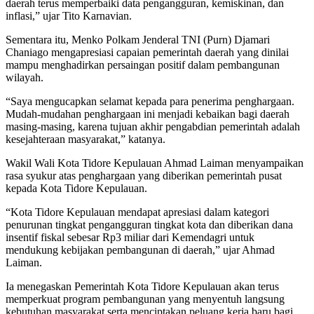
daerah terus memperbaiki data pengangguran, kemiskinan, dan
inflasi,” ujar Tito Karnavian.
Sementara itu, Menko Polkam Jenderal TNI (Purn) Djamari
Chaniago mengapresiasi capaian pemerintah daerah yang dinilai
mampu menghadirkan persaingan positif dalam pembangunan
wilayah.
“Saya mengucapkan selamat kepada para penerima penghargaan.
Mudah-mudahan penghargaan ini menjadi kebaikan bagi daerah
masing-masing, karena tujuan akhir pengabdian pemerintah adalah
kesejahteraan masyarakat,” katanya.
Wakil Wali Kota Tidore Kepulauan Ahmad Laiman menyampaikan
rasa syukur atas penghargaan yang diberikan pemerintah pusat
kepada Kota Tidore Kepulauan.
“Kota Tidore Kepulauan mendapat apresiasi dalam kategori
penurunan tingkat pengangguran tingkat kota dan diberikan dana
insentif fiskal sebesar Rp3 miliar dari Kemendagri untuk
mendukung kebijakan pembangunan di daerah,” ujar Ahmad
Laiman.
Ia menegaskan Pemerintah Kota Tidore Kepulauan akan terus
memperkuat program pembangunan yang menyentuh langsung
kebutuhan masyarakat serta menciptakan peluang kerja baru bagi