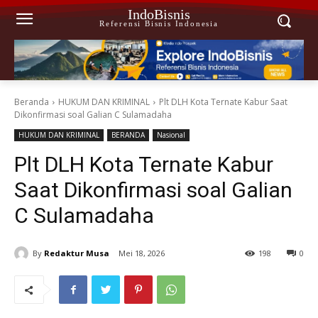
IndoBisnis
Referensi Bisnis Indonesia
Beranda
HUKUM DAN KRIMINAL
Plt DLH Kota Ternate Kabur Saat
Dikonfirmasi soal Galian C Sulamadaha
HUKUM DAN KRIMINAL
BERANDA
Nasional
Plt DLH Kota Ternate Kabur
Saat Dikonfirmasi soal Galian
C Sulamadaha
By
Redaktur Musa
Mei 18, 2026
198
0