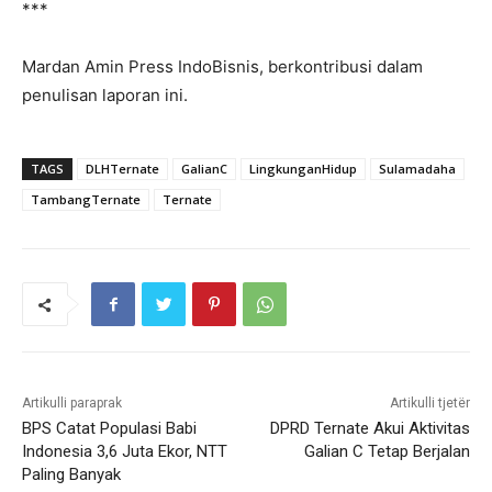
***
Mardan Amin Press IndoBisnis, berkontribusi dalam
penulisan laporan ini.
TAGS
DLHTernate
GalianC
LingkunganHidup
Sulamadaha
TambangTernate
Ternate
Artikulli paraprak
Artikulli tjetër
BPS Catat Populasi Babi
DPRD Ternate Akui Aktivitas
Indonesia 3,6 Juta Ekor, NTT
Galian C Tetap Berjalan
Paling Banyak