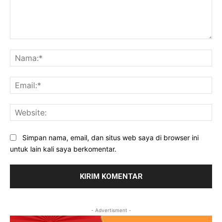
Komentar:
Na
Ema
Web
Simpan nama, email, dan situs web saya di browser ini
untuk lain kali saya berkomentar.
- Advertisment -