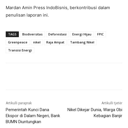
Mardan Amin Press IndoBisnis, berkontribusi dalam
penulisan laporan ini.
TAGS
Biodiversitas
Deforestasi
Energi Hijau
FPIC
Greenpeace
nikel
Raja Ampat
Tambang Nikel
Transisi Energi
Artikulli paraprak
Artikulli tjetër
Pemerintah Kunci Dana
Nikel Dikejar Dunia, Warga Obi
Ekspor di Dalam Negeri, Bank
Kebagian Banjir
BUMN Diuntungkan