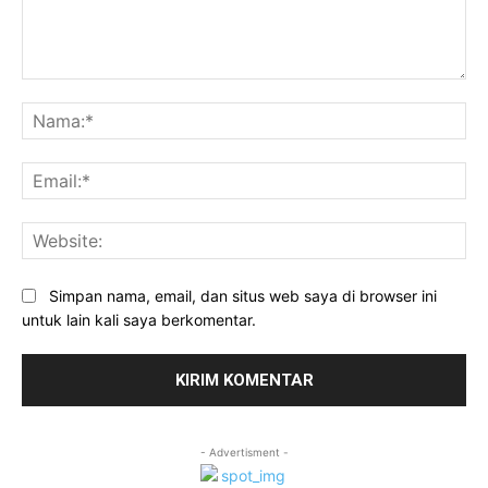
Komentar:
Na
Ema
Web
Simpan nama, email, dan situs web saya di browser ini
untuk lain kali saya berkomentar.
- Advertisment -