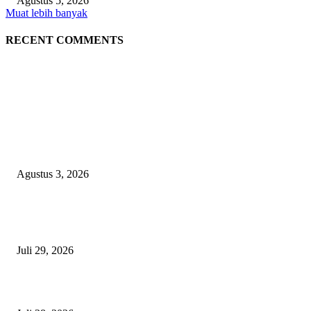
Agustus 5, 2026
Muat lebih banyak
RECENT COMMENTS
EDITOR PICKS
Polda Malut diminta Periksa Ketua ULP serta anggota Pokja, dan tiga kepa
OPD Halsel, diduga langgar aturan PBJ
Agustus 3, 2026
Nanti Saya Cek Dulu, Jawab Bos UKPBJ, 7 Proyek Rp5,5 M Sudah Lari k
Satu Vendor
Juli 29, 2026
Polisi Tangkap Polisi