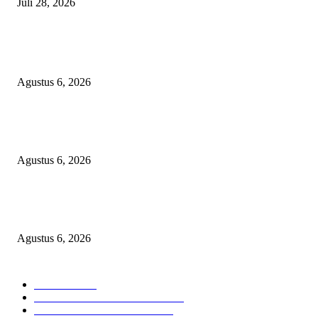
Juli 28, 2026
BERITA POPULER
Operasi Katarak Gratis Digelar di Tidore, Puluhan Warga Dapat Harapan 
Agustus 6, 2026
Wali Kota Tidore Temui Menkes, Perkuat Layanan Kesehatan dan Kesejah
Tenaga Medis
Agustus 6, 2026
Ekspor Semester I 2026 Melonjak, Maluku Utara Perkuat Posisi Daerah
Penghasil Mineral
Agustus 6, 2026
KATEGORI PILIHAN
Nasional
1938
HUKUM DAN KRIMINAL
826
EKONOMI DAN BISNIS
336