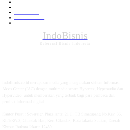
Pemerintahan
294
Daerah
196
POLITIK
162
Internasional
121
PENDIDIKAN
88
IndoBisnis
Referensi Bisnis Indonesia
TENTANG KAMI
IndoBisnis.co.id merupakan media yang mengunakan sisitem Informasi
Akses Center (IAC) dengan multimedia secara Hypertex, Hyperaudio dan
Hypervideo, untuk memberikan yang terbaik bagi para pembaca dan
peminat informasi digital.
Kantor Pusat : Sovereign Plaza lantai 21 Jl. TB Simatupang No.Kav. 36,
RT.1/RW.2, Cilandak Bar., Kec. Cilandak, Kota Jakarta Selatan, Daerah
Khusus Ibukota Jakarta 12430.