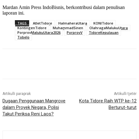
Mardan Amin Press IndoBisnis, berkontribusi dalam penulisan
laporan ini.
TAGS
AtletTidore
HalmaheraUtara
KONITidore
KontingenTidore
MuhammadSinen
OlahragaMalukuUtara
PorprovMalukuUtara2026
PorprovV
TidoreKepulauan
Tobelo
Artikulli paraprak
Artikulli tjetër
Dugaan Penggunaan Mangrove
Kota Tidore Raih WTP ke-12
dalam Proyek Negara, Polisi
Berturut-turut
Takut Periksa Reni Laos?