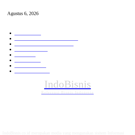
Penghasil Mineral
Agustus 6, 2026
KATEGORI PILIHAN
Nasional
1938
HUKUM DAN KRIMINAL
826
EKONOMI DAN BISNIS
336
Pemerintahan
294
Daerah
196
POLITIK
162
Internasional
121
PENDIDIKAN
88
IndoBisnis
Referensi Bisnis Indonesia
TENTANG KAMI
IndoBisnis.co.id merupakan media yang mengunakan sisitem Informasi