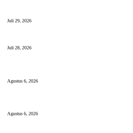
Nanti Saya Cek Dulu, Jawab Bos UKPBJ, 7 Proyek Rp5,5 M Sudah Lari k
Satu Vendor
Juli 29, 2026
Polisi Tangkap Polisi
Juli 28, 2026
BERITA POPULER
Operasi Katarak Gratis Digelar di Tidore, Puluhan Warga Dapat Harapan 
Agustus 6, 2026
Wali Kota Tidore Temui Menkes, Perkuat Layanan Kesehatan dan Kesejah
Tenaga Medis
Agustus 6, 2026
Ekspor Semester I 2026 Melonjak, Maluku Utara Perkuat Posisi Daerah