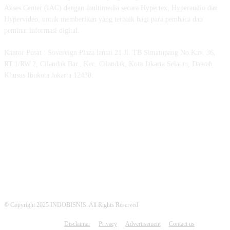
Akses Center (IAC) dengan multimedia secara Hypertex, Hyperaudio dan
Hypervideo, untuk memberikan yang terbaik bagi para pembaca dan
peminat informasi digital.
Kantor Pusat : Sovereign Plaza lantai 21 Jl. TB Simatupang No.Kav. 36,
RT.1/RW.2, Cilandak Bar., Kec. Cilandak, Kota Jakarta Selatan, Daerah
Khusus Ibukota Jakarta 12430.
MEDSOS INDOBISNIS
© Copyright 2025 INDOBISNIS. All Rights Reserved
Disclaimer
Privacy
Advertisement
Contact us