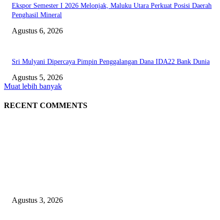
Ekspor Semester I 2026 Melonjak, Maluku Utara Perkuat Posisi Daerah
Penghasil Mineral
Agustus 6, 2026
Sri Mulyani Dipercaya Pimpin Penggalangan Dana IDA22 Bank Dunia
Agustus 5, 2026
Muat lebih banyak
RECENT COMMENTS
EDITOR PICKS
Polda Malut diminta Periksa Ketua ULP serta anggota Pokja, dan tiga kepa
OPD Halsel, diduga langgar aturan PBJ
Agustus 3, 2026