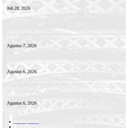
Juli 28, 2026
BERITA POPULER
Sekolah Rakyat Akekolano Disorot, Warga Gane Mengaku Anak dan Cucu
Ditolak
Agustus 7, 2026
Operasi Katarak Gratis Digelar di Tidore, Puluhan Warga Dapat Harapan 
Agustus 6, 2026
Wali Kota Tidore Temui Menkes, Perkuat Layanan Kesehatan dan Kesejah
Tenaga Medis
Agustus 6, 2026
KATEGORI PILIHAN
Nasional
1939
HUKUM DAN KRIMINAL
826