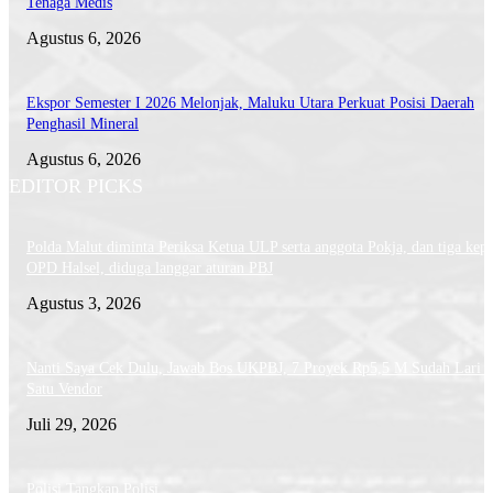
Tenaga Medis
Agustus 6, 2026
Ekspor Semester I 2026 Melonjak, Maluku Utara Perkuat Posisi Daerah
Penghasil Mineral
Agustus 6, 2026
EDITOR PICKS
Polda Malut diminta Periksa Ketua ULP serta anggota Pokja, dan tiga kepa
OPD Halsel, diduga langgar aturan PBJ
Agustus 3, 2026
Nanti Saya Cek Dulu, Jawab Bos UKPBJ, 7 Proyek Rp5,5 M Sudah Lari k
Satu Vendor
Juli 29, 2026
Polisi Tangkap Polisi