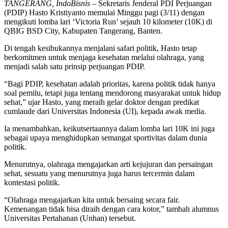
TANGERANG, IndoBisnis –
Sekretaris Jenderal PDI Perjuangan
(PDIP) Hasto Kristiyanto memulai Minggu pagi (3/11) dengan
mengikuti lomba lari ‘Victoria Run’ sejauh 10 kilometer (10K) di
QBIG BSD City, Kabupaten Tangerang, Banten.
Di tengah kesibukannya menjalani safari politik, Hasto tetap
berkomitmen untuk menjaga kesehatan melalui olahraga, yang
menjadi salah satu prinsip perjuangan PDIP.
“Bagi PDIP, kesehatan adalah prioritas, karena politik tidak hanya
soal pemilu, tetapi juga tentang mendorong masyarakat untuk hidup
sehat,” ujar Hasto, yang meraih gelar doktor dengan predikat
cumlaude dari Universitas Indonesia (UI), kepada awak media.
Ia menambahkan, keikutsertaannya dalam lomba lari 10K ini juga
sebagai upaya menghidupkan semangat sportivitas dalam dunia
politik.
Menurutnya, olahraga mengajarkan arti kejujuran dan persaingan
sehat, sesuatu yang menurutnya juga harus tercermin dalam
kontestasi politik.
“Olahraga mengajarkan kita untuk bersaing secara fair.
Kemenangan tidak bisa diraih dengan cara kotor,” tambah alumnus
Universitas Pertahanan (Unhan) tersebut.