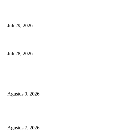
Nanti Saya Cek Dulu, Jawab Bos UKPBJ, 7 Proyek Rp5,5 M Sudah Lari k
Satu Vendor
Juli 29, 2026
Polisi Tangkap Polisi
Juli 28, 2026
BERITA POPULER
Aisyiyah 109 Tahun: Dari Tidore, Perempuan dan Dakwah Kemanusiaan J
Kekuatan Pembangunan
Agustus 9, 2026
Sekolah Rakyat Akekolano Disorot, Warga Gane Mengaku Anak dan Cucu
Ditolak
Agustus 7, 2026