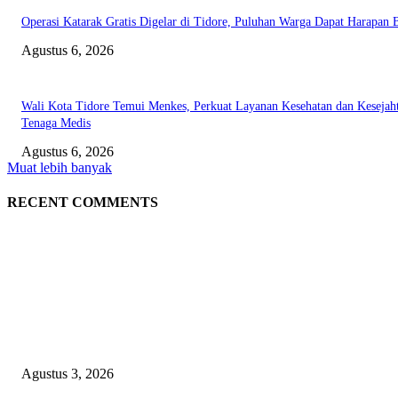
Operasi Katarak Gratis Digelar di Tidore, Puluhan Warga Dapat Harapan 
Agustus 6, 2026
Wali Kota Tidore Temui Menkes, Perkuat Layanan Kesehatan dan Kesejah
Tenaga Medis
Agustus 6, 2026
Muat lebih banyak
RECENT COMMENTS
EDITOR PICKS
Polda Malut diminta Periksa Ketua ULP serta anggota Pokja, dan tiga kepa
OPD Halsel, diduga langgar aturan PBJ
Agustus 3, 2026