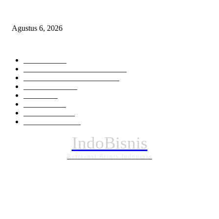
Operasi Katarak Gratis Digelar di Tidore, Puluhan Warga Dapat Harapan 
Agustus 6, 2026
KATEGORI PILIHAN
Nasional
1940
HUKUM DAN KRIMINAL
826
EKONOMI DAN BISNIS
336
Pemerintahan
295
Daerah
196
POLITIK
162
Internasional
121
PENDIDIKAN
89
IndoBisnis
Referensi Bisnis Indonesia
TENTANG KAMI