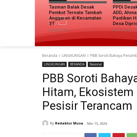
Tasman Balak Desak
PPDI Desa
Pemkot Ternate Tambah
ADD, Ahma
Anggaran di Kecamatan
Pastikan H
3T
Desa Dipri
Juli 28, 2026
Juli 27, 2026
Beranda
LINGKUNGAN
PBB Soroti Bahaya Penamba
LINGKUNGAN
BERANDA
Nasional
PBB Soroti Bahay
Hitam, Ekosistem
Pesisir Terancam
By
Redaktur Musa
Mei 15, 2026