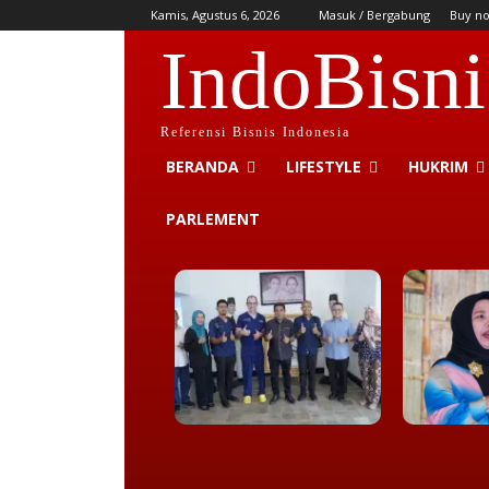
Kamis, Agustus 6, 2026
Masuk / Bergabung
Buy n
IndoBisni
Referensi Bisnis Indonesia
BERANDA
LIFESTYLE
HUKRIM
PARLEMENT