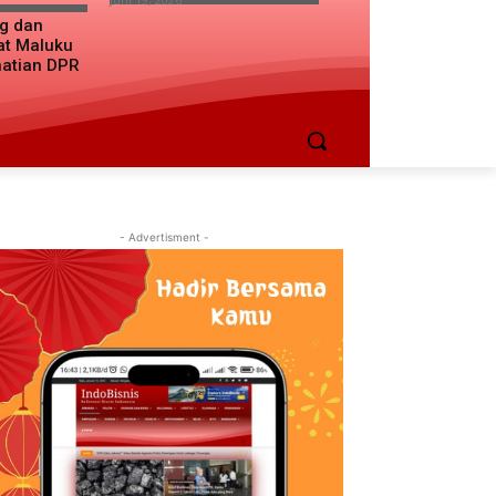
ng dan
at Maluku
hatian DPR
- Advertisment -