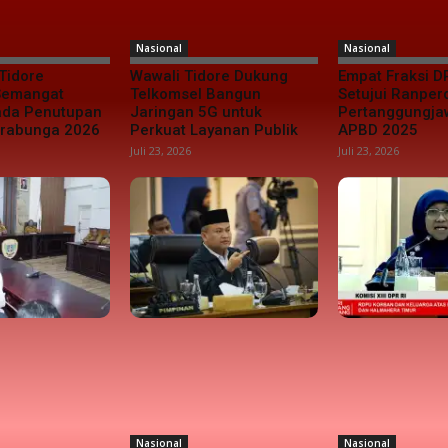
Nasional
Nasional
Tidore
Wawali Tidore Dukung
Empat Fraksi D
 Semangat
Telkomsel Bangun
Setujui Ranper
da Penutupan
Jaringan 5G untuk
Pertanggungj
urabunga 2026
Perkuat Layanan Publik
APBD 2025
Juli 23, 2026
Juli 23, 2026
Nasional
Nasional