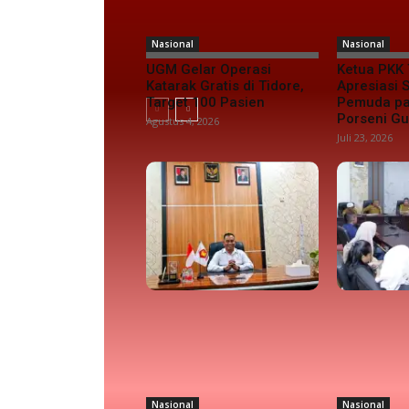
Nasional
Nasional
UGM Gelar Operasi
Ketua PKK 
Katarak Gratis di Tidore,
Apresiasi
Target 100 Pasien
Pemuda pa
Porseni G
Agustus 4, 2026
Juli 23, 2026
Nasional
Nasional