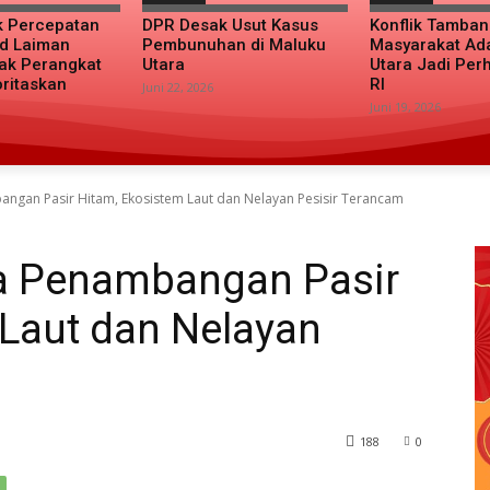
k Percepatan
DPR Desak Usut Kasus
Konflik Tamba
d Laiman
Pembunuhan di Maluku
Masyarakat Ad
ak Perangkat
Utara
Utara Jadi Per
oritaskan
RI
Juni 22, 2026
Juni 19, 2026
ngan Pasir Hitam, Ekosistem Laut dan Nelayan Pesisir Terancam
a Penambangan Pasir
 Laut dan Nelayan
188
0