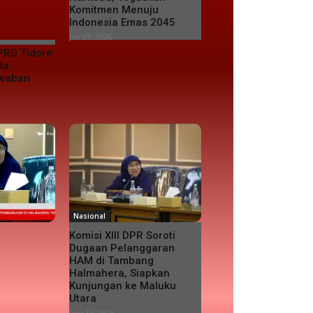
Komitmen Menuju
Indonesia Emas 2045
Juli 23, 2026
PRD Tidore
da
awaban
Nasional
Komisi XIII DPR Soroti
Dugaan Pelanggaran
HAM di Tambang
Halmahera, Siapkan
Kunjungan ke Maluku
Utara
Juni 19, 2026