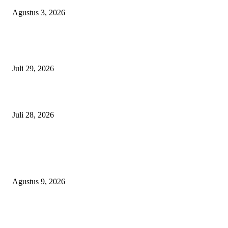
Agustus 3, 2026
Nanti Saya Cek Dulu, Jawab Bos UKPBJ, 7 Proyek Rp5,5 M Sudah Lari k
Satu Vendor
Juli 29, 2026
Polisi Tangkap Polisi
Juli 28, 2026
BERITA POPULER
Aisyiyah 109 Tahun: Dari Tidore, Perempuan dan Dakwah Kemanusiaan J
Kekuatan Pembangunan
Agustus 9, 2026
Sekolah Rakyat Akekolano Disorot, Warga Gane Mengaku Anak dan Cucu
Ditolak