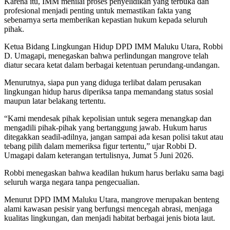
Karena itu, IMM menilai proses penyelidikan yang terbuka dan
profesional menjadi penting untuk memastikan fakta yang
sebenarnya serta memberikan kepastian hukum kepada seluruh
pihak.
Ketua Bidang Lingkungan Hidup DPD IMM Maluku Utara, Robbi
D. Umagapi, menegaskan bahwa perlindungan mangrove telah
diatur secara ketat dalam berbagai ketentuan perundang-undangan.
Menurutnya, siapa pun yang diduga terlibat dalam perusakan
lingkungan hidup harus diperiksa tanpa memandang status sosial
maupun latar belakang tertentu.
“Kami mendesak pihak kepolisian untuk segera menangkap dan
mengadili pihak-pihak yang bertanggung jawab. Hukum harus
ditegakkan seadil-adilnya, jangan sampai ada kesan polisi takut atau
tebang pilih dalam memeriksa figur tertentu,” ujar Robbi D.
Umagapi dalam keterangan tertulisnya, Jumat 5 Juni 2026.
Robbi menegaskan bahwa keadilan hukum harus berlaku sama bagi
seluruh warga negara tanpa pengecualian.
Menurut DPD IMM Maluku Utara, mangrove merupakan benteng
alami kawasan pesisir yang berfungsi mencegah abrasi, menjaga
kualitas lingkungan, dan menjadi habitat berbagai jenis biota laut.