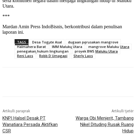
serta komitmen negara dalam menjaga lingkungan hidup di Maluku
Utara.
***
Mardan Amin Press IndoBisnis, berkontribusi dalam penulisan
laporan ini.
TAGS
Desa Togute Asal
dugaan perusakan mangrove
Halmahera Barat
IMM Maluku Utara
mangrove Maluku Utara
penegakan hukum lingkungan
proyek BWS Maluku Utara
Reni Laos
Robb D Umagapi
Sherly Laos
Artikulli paraprak
Artikulli tjetër
KNPI Halsel Desak PT
Warga Obi Menjerit, Tambang
Wanatiara Persada Aktifkan
Nikel Dituding Rusak Ruang
CSR
Hidup