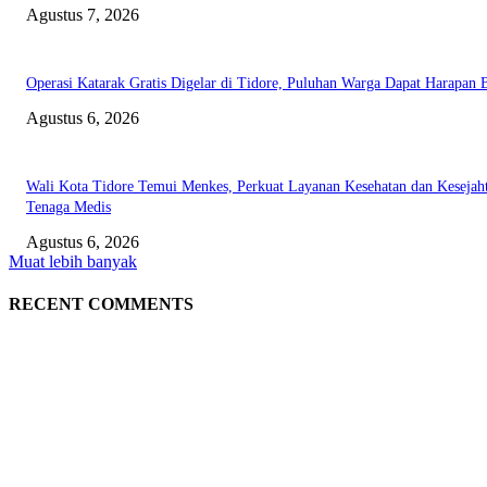
Agustus 7, 2026
Operasi Katarak Gratis Digelar di Tidore, Puluhan Warga Dapat Harapan 
Agustus 6, 2026
Wali Kota Tidore Temui Menkes, Perkuat Layanan Kesehatan dan Kesejah
Tenaga Medis
Agustus 6, 2026
Muat lebih banyak
RECENT COMMENTS
EDITOR PICKS
Polda Malut diminta Periksa Ketua ULP serta anggota Pokja, dan tiga kepa
OPD Halsel, diduga langgar aturan PBJ