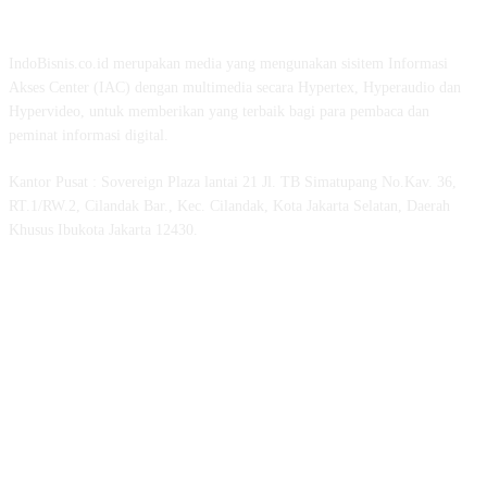
TENTANG KAMI
IndoBisnis.co.id merupakan media yang mengunakan sisitem Informasi
Akses Center (IAC) dengan multimedia secara Hypertex, Hyperaudio dan
Hypervideo, untuk memberikan yang terbaik bagi para pembaca dan
peminat informasi digital.
Kantor Pusat : Sovereign Plaza lantai 21 Jl. TB Simatupang No.Kav. 36,
RT.1/RW.2, Cilandak Bar., Kec. Cilandak, Kota Jakarta Selatan, Daerah
Khusus Ibukota Jakarta 12430.
MEDSOS INDOBISNIS