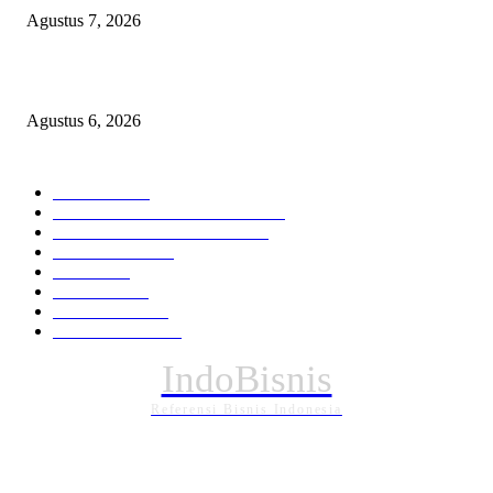
Agustus 7, 2026
Operasi Katarak Gratis Digelar di Tidore, Puluhan Warga Dapat Harapan 
Agustus 6, 2026
KATEGORI PILIHAN
Nasional
1940
HUKUM DAN KRIMINAL
826
EKONOMI DAN BISNIS
336
Pemerintahan
295
Daerah
196
POLITIK
162
Internasional
121
PENDIDIKAN
89
IndoBisnis
Referensi Bisnis Indonesia