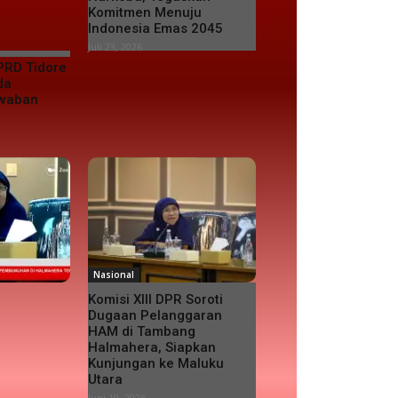
Komitmen Menuju
Indonesia Emas 2045
Juli 23, 2026
PRD Tidore
da
awaban
Nasional
Komisi XIII DPR Soroti
Dugaan Pelanggaran
HAM di Tambang
Halmahera, Siapkan
Kunjungan ke Maluku
Utara
Juni 19, 2026