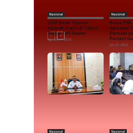
Nasional
Nasional
UGM Gelar Operasi
Ketua PKK 
Katarak Gratis di Tidore,
Apresiasi
Target 100 Pasien
Pemuda pa
Porseni G
Agustus 4, 2026
Juli 23, 2026
Nasional
Nasional