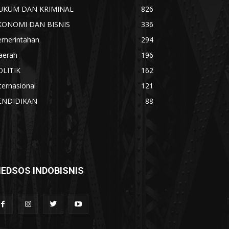
UKUM DAN KRIMINAL
826
KONOMI DAN BISNIS
336
emerintahan
294
aerah
196
OLITIK
162
ternasional
121
ENDIDIKAN
88
EDSOS INDOBISNIS