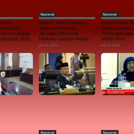
Nasional
Nasional
Tidore
Wawali Tidore Dukung
Empat Fraksi D
 Semangat
Telkomsel Bangun
Setujui Ranper
da Penutupan
Jaringan 5G untuk
Pertanggungj
urabunga 2026
Perkuat Layanan Publik
APBD 2025
Juli 23, 2026
Juli 23, 2026
Nasional
Nasional