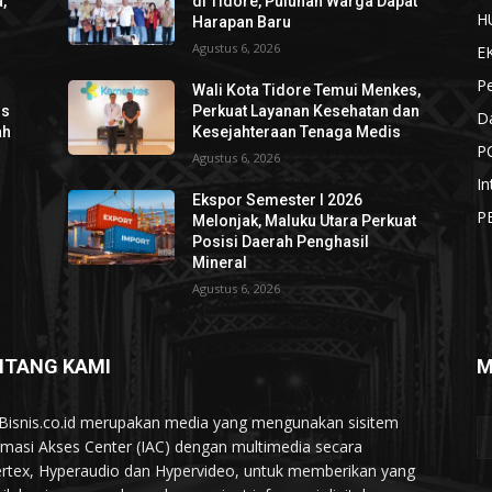
,
di Tidore, Puluhan Warga Dapat
H
Harapan Baru
Agustus 6, 2026
E
P
Wali Kota Tidore Temui Menkes,
os
Perkuat Layanan Kesehatan dan
D
ah
Kesejahteraan Tenaga Medis
P
Agustus 6, 2026
In
Ekspor Semester I 2026
P
Melonjak, Maluku Utara Perkuat
Posisi Daerah Penghasil
Mineral
Agustus 6, 2026
NTANG KAMI
M
Bisnis.co.id merupakan media yang mengunakan sisitem
rmasi Akses Center (IAC) dengan multimedia secara
rtex, Hyperaudio dan Hypervideo, untuk memberikan yang