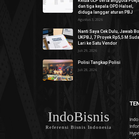
Ketua ULP serta anggota Pokja
dan tiga kepala OPD Halsel,
diduga langgar aturan PBJ
Agustus 3, 2026
Nanti Saya Cek Dulu, Jawab B
UKPBJ, 7 Proyek Rp5,5 M Sud
Lari ke Satu Vendor
Juli 29, 2026
Polisi Tangkap Polisi
Juli 28, 2026
TE
IndoBisnis
Indo
Info
Referensi Bisnis Indonesia
Hype