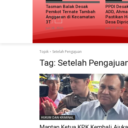
Tasman Balak Desak
PPDI Desa
Pemkot Ternate Tambah
ADD, Ahma
Anggaran di Kecamatan
Pastikan H
3T
Desa Dipri
Juli 28, 2026
Juli 27, 2026
Topik
Setelah Pengajuan
Tag:
Setelah Pengajua
HUKUM DAN KRIMINAL
Mantan Ketua KPK Kembali Ajuk