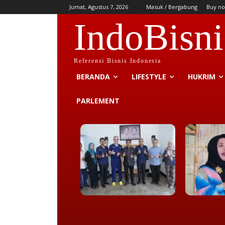
Jumat, Agustus 7, 2026
Masuk / Bergabung
Buy no
IndoBisni
Referensi Bisnis Indonesia
BERANDA
LIFESTYLE
HUKRIM
PARLEMENT