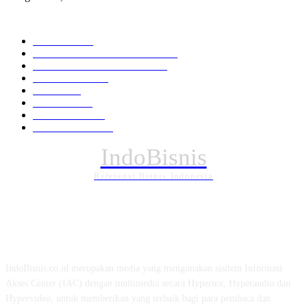
KATEGORI PILIHAN
Nasional
1938
HUKUM DAN KRIMINAL
826
EKONOMI DAN BISNIS
336
Pemerintahan
294
Daerah
196
POLITIK
162
Internasional
121
PENDIDIKAN
88
IndoBisnis
Referensi Bisnis Indonesia
TENTANG KAMI
IndoBisnis.co.id merupakan media yang mengunakan sisitem Informasi
Akses Center (IAC) dengan multimedia secara Hypertex, Hyperaudio dan
Hypervideo, untuk memberikan yang terbaik bagi para pembaca dan