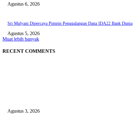
Agustus 6, 2026
Sri Mulyani Dipercaya Pimpin Penggalangan Dana IDA22 Bank Dunia
Agustus 5, 2026
Muat lebih banyak
RECENT COMMENTS
EDITOR PICKS
Polda Malut diminta Periksa Ketua ULP serta anggota Pokja, dan tiga kepa
OPD Halsel, diduga langgar aturan PBJ
Agustus 3, 2026
Nanti Saya Cek Dulu, Jawab Bos UKPBJ, 7 Proyek Rp5,5 M Sudah Lari k
Satu Vendor