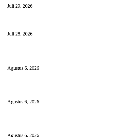
Juli 29, 2026
Polisi Tangkap Polisi
Juli 28, 2026
BERITA POPULER
Operasi Katarak Gratis Digelar di Tidore, Puluhan Warga Dapat Harapan 
Agustus 6, 2026
Wali Kota Tidore Temui Menkes, Perkuat Layanan Kesehatan dan Kesejah
Tenaga Medis
Agustus 6, 2026
Ekspor Semester I 2026 Melonjak, Maluku Utara Perkuat Posisi Daerah
Penghasil Mineral
Agustus 6, 2026