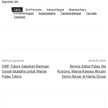
laporan ini.
TAGS
DLHTernate
GalianCIlegal
MalukuUtara
Pertambangan
Sulamadaha
TambangIlegal
Ternate
Tobololo
Artikulli paraprak
Artikulli tjetër
DWP Tidore Salurkan Bantuan
Bennix Sebut Pulau Obi
Sosial Iduladha untuk Warga
Kosong, Warga Kawasi Ancam
Pulau Tidore
Demo Besar di Harita Group