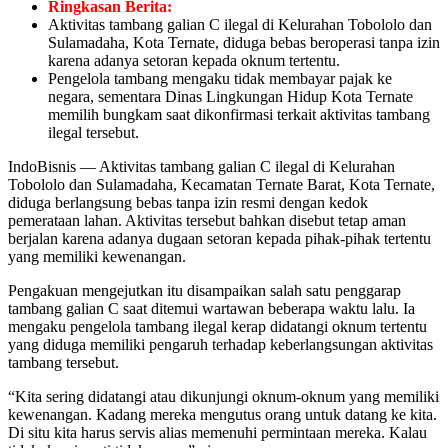
Ringkasan Berita:
Aktivitas tambang galian C ilegal di Kelurahan Tobololo dan
Sulamadaha, Kota Ternate, diduga bebas beroperasi tanpa izin
karena adanya setoran kepada oknum tertentu.
Pengelola tambang mengaku tidak membayar pajak ke
negara, sementara Dinas Lingkungan Hidup Kota Ternate
memilih bungkam saat dikonfirmasi terkait aktivitas tambang
ilegal tersebut.
IndoBisnis — Aktivitas tambang galian C ilegal di Kelurahan
Tobololo dan Sulamadaha, Kecamatan Ternate Barat, Kota Ternate,
diduga berlangsung bebas tanpa izin resmi dengan kedok
pemerataan lahan. Aktivitas tersebut bahkan disebut tetap aman
berjalan karena adanya dugaan setoran kepada pihak-pihak tertentu
yang memiliki kewenangan.
Pengakuan mengejutkan itu disampaikan salah satu penggarap
tambang galian C saat ditemui wartawan beberapa waktu lalu. Ia
mengaku pengelola tambang ilegal kerap didatangi oknum tertentu
yang diduga memiliki pengaruh terhadap keberlangsungan aktivitas
tambang tersebut.
“Kita sering didatangi atau dikunjungi oknum-oknum yang memiliki
kewenangan. Kadang mereka mengutus orang untuk datang ke kita.
Di situ kita harus servis alias memenuhi permintaan mereka. Kalau