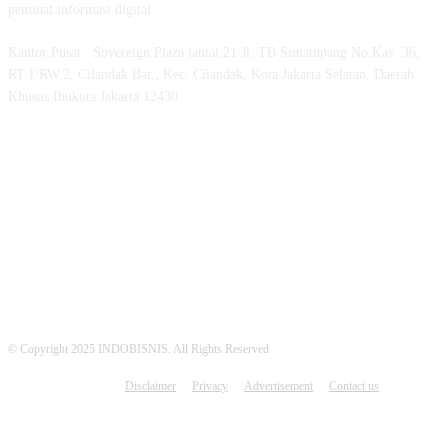
peminat informasi digital.
Kantor Pusat : Sovereign Plaza lantai 21 Jl. TB Simatupang No.Kav. 36,
RT.1/RW.2, Cilandak Bar., Kec. Cilandak, Kota Jakarta Selatan, Daerah
Khusus Ibukota Jakarta 12430.
MEDSOS INDOBISNIS
© Copyright 2025 INDOBISNIS. All Rights Reserved
Disclaimer
Privacy
Advertisement
Contact us