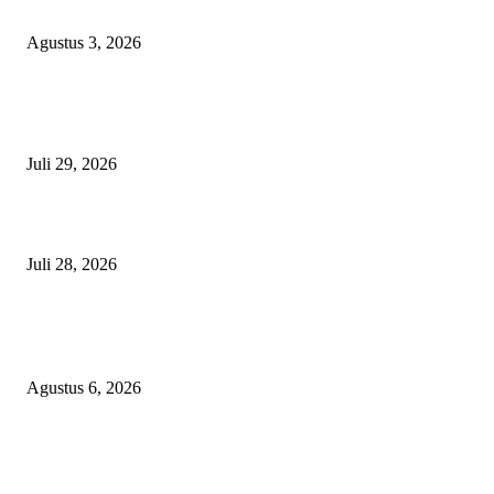
OPD Halsel, diduga langgar aturan PBJ
Agustus 3, 2026
Nanti Saya Cek Dulu, Jawab Bos UKPBJ, 7 Proyek Rp5,5 M Sudah Lari k
Satu Vendor
Juli 29, 2026
Polisi Tangkap Polisi
Juli 28, 2026
BERITA POPULER
Operasi Katarak Gratis Digelar di Tidore, Puluhan Warga Dapat Harapan 
Agustus 6, 2026
Wali Kota Tidore Temui Menkes, Perkuat Layanan Kesehatan dan Kesejah
Tenaga Medis