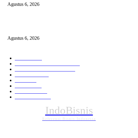
Agustus 6, 2026
Ekspor Semester I 2026 Melonjak, Maluku Utara Perkuat Posisi Daerah
Penghasil Mineral
Agustus 6, 2026
KATEGORI PILIHAN
Nasional
1938
HUKUM DAN KRIMINAL
826
EKONOMI DAN BISNIS
336
Pemerintahan
294
Daerah
196
POLITIK
162
Internasional
121
PENDIDIKAN
88
IndoBisnis
Referensi Bisnis Indonesia