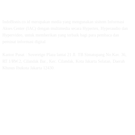
TENTANG KAMI
IndoBisnis.co.id merupakan media yang mengunakan sisitem Informasi
Akses Center (IAC) dengan multimedia secara Hypertex, Hyperaudio dan
Hypervideo, untuk memberikan yang terbaik bagi para pembaca dan
peminat informasi digital.
Kantor Pusat : Sovereign Plaza lantai 21 Jl. TB Simatupang No.Kav. 36,
RT.1/RW.2, Cilandak Bar., Kec. Cilandak, Kota Jakarta Selatan, Daerah
Khusus Ibukota Jakarta 12430.
MEDSOS INDOBISNIS