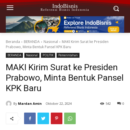
IndoBisnis
Referensi Bisnis Indonesia
Beranda
BERANDA
Nasional
MAKI Kirim Surat ke Presiden
Prabowo, Minta Bentuk Pansel KPK Baru
BERANDA
Nasional
POLITIK
Pemerintahan
MAKI Kirim Surat ke Presiden
Prabowo, Minta Bentuk Pansel
KPK Baru
By
Mardan Amin
Oktober 22, 2024
542
0