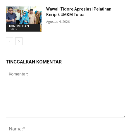
Wawali Tidore Apresiasi Pelatihan
Keripik UMKM Toloa
Agustus 4, 2026
EKONOMI DAN
BISNIS
TINGGALKAN KOMENTAR
Komentar:
Na