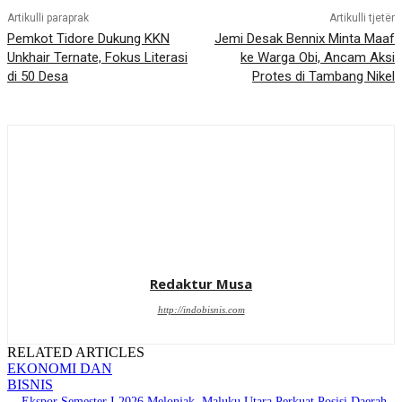
Artikulli paraprak
Artikulli tjetër
Pemkot Tidore Dukung KKN
Jemi Desak Bennix Minta Maaf
Unkhair Ternate, Fokus Literasi
ke Warga Obi, Ancam Aksi
di 50 Desa
Protes di Tambang Nikel
Redaktur Musa
http://indobisnis.com
RELATED ARTICLES
EKONOMI DAN
BISNIS
Ekspor Semester I 2026 Melonjak, Maluku Utara Perkuat Posisi Daerah