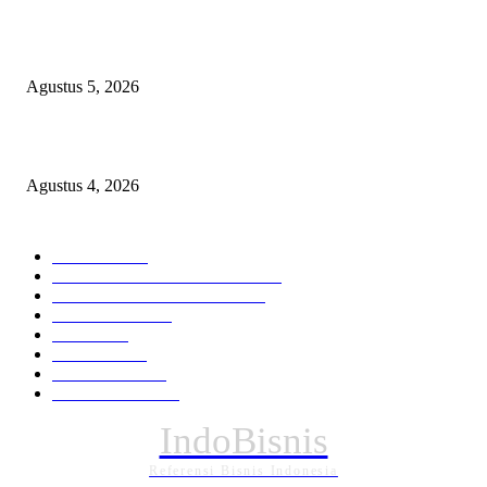
Sri Mulyani Dipercaya Pimpin Penggalangan Dana IDA22 Bank Dunia
Agustus 5, 2026
Wawali Tidore Apresiasi Pelatihan Keripik UMKM Toloa
Agustus 4, 2026
KATEGORI PILIHAN
Nasional
1936
HUKUM DAN KRIMINAL
826
EKONOMI DAN BISNIS
336
Pemerintahan
294
Daerah
196
POLITIK
162
Internasional
121
PENDIDIKAN
88
IndoBisnis
Referensi Bisnis Indonesia