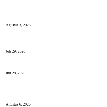
Polda Malut diminta Periksa Ketua ULP serta anggota Pokja, dan tiga kepa
OPD Halsel, diduga langgar aturan PBJ
Agustus 3, 2026
Nanti Saya Cek Dulu, Jawab Bos UKPBJ, 7 Proyek Rp5,5 M Sudah Lari k
Satu Vendor
Juli 29, 2026
Polisi Tangkap Polisi
Juli 28, 2026
BERITA POPULER
Ekspor Semester I 2026 Melonjak, Maluku Utara Perkuat Posisi Daerah
Penghasil Mineral
Agustus 6, 2026