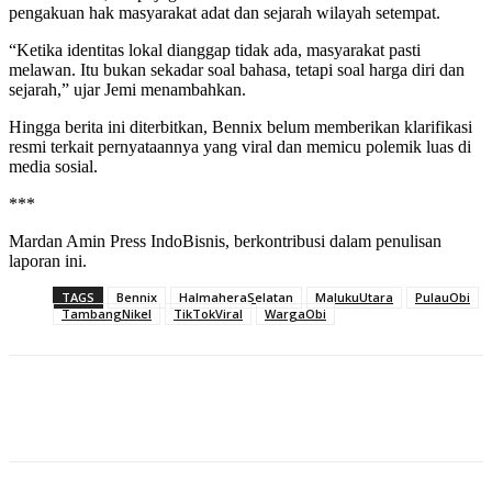
pengakuan hak masyarakat adat dan sejarah wilayah setempat.
“Ketika identitas lokal dianggap tidak ada, masyarakat pasti
melawan. Itu bukan sekadar soal bahasa, tetapi soal harga diri dan
sejarah,” ujar Jemi menambahkan.
Hingga berita ini diterbitkan, Bennix belum memberikan klarifikasi
resmi terkait pernyataannya yang viral dan memicu polemik luas di
media sosial.
***
Mardan Amin Press IndoBisnis, berkontribusi dalam penulisan
laporan ini.
TAGS
Bennix
HalmaheraSelatan
MalukuUtara
PulauObi
TambangNikel
TikTokViral
WargaObi