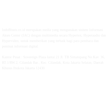
TENTANG KAMI
IndoBisnis.co.id merupakan media yang mengunakan sisitem Informasi
Akses Center (IAC) dengan multimedia secara Hypertex, Hyperaudio dan
Hypervideo, untuk memberikan yang terbaik bagi para pembaca dan
peminat informasi digital.
Kantor Pusat : Sovereign Plaza lantai 21 Jl. TB Simatupang No.Kav. 36,
RT.1/RW.2, Cilandak Bar., Kec. Cilandak, Kota Jakarta Selatan, Daerah
Khusus Ibukota Jakarta 12430.
MEDSOS INDOBISNIS