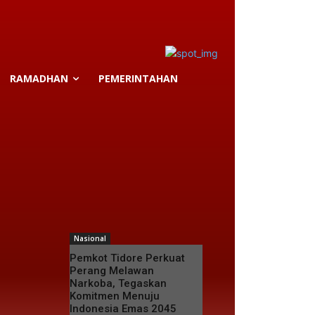
RAMADHAN
PEMERINTAHAN
Nasional
Pemkot Tidore Perkuat
Perang Melawan
Narkoba, Tegaskan
Komitmen Menuju
Indonesia Emas 2045