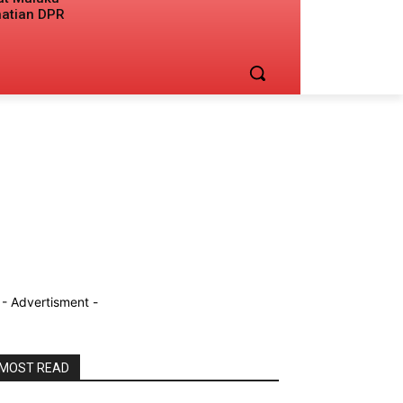
hatian DPR
- Advertisment -
MOST READ