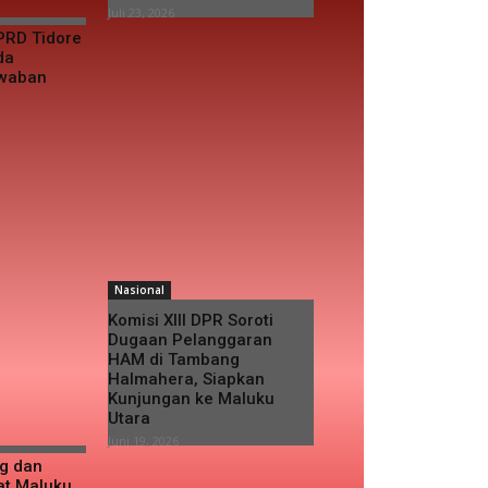
Juli 23, 2026
PRD Tidore
da
awaban
Nasional
Komisi XIII DPR Soroti
Dugaan Pelanggaran
HAM di Tambang
Halmahera, Siapkan
Kunjungan ke Maluku
Utara
Juni 19, 2026
ng dan
at Maluku