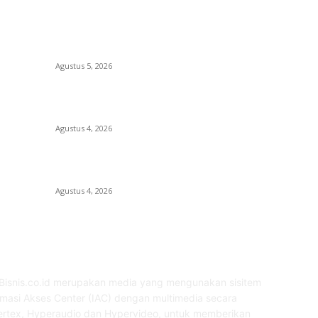
BERITA POPULER
K
Sri Mulyani Dipercaya Pimpin Penggalangan
N
Dana IDA22 Bank Dunia
H
Agustus 5, 2026
E
Wawali Tidore Apresiasi Pelatihan Keripik
P
UMKM Toloa
D
Agustus 4, 2026
P
UGM Gelar Operasi Katarak Gratis di Tidore,
In
Target 100 Pasien
P
Agustus 4, 2026
NTANG KAMI
M
Bisnis.co.id merupakan media yang mengunakan sisitem
rmasi Akses Center (IAC) dengan multimedia secara
rtex, Hyperaudio dan Hypervideo, untuk memberikan