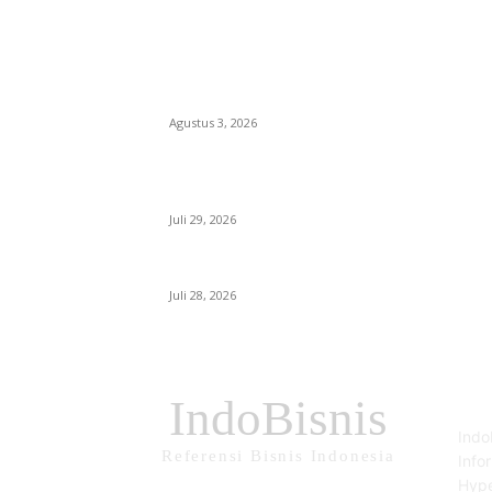
EDITOR PICKS
Polda Malut diminta Periksa Ketua ULP serta
anggota Pokja, dan tiga kepala OPD Halsel,
diduga langgar aturan PBJ
Agustus 3, 2026
Nanti Saya Cek Dulu, Jawab Bos UKPBJ, 7
Proyek Rp5,5 M Sudah Lari ke Satu Vendor
Juli 29, 2026
Polisi Tangkap Polisi
Juli 28, 2026
TE
IndoBisnis
Indo
Referensi Bisnis Indonesia
Info
Hype