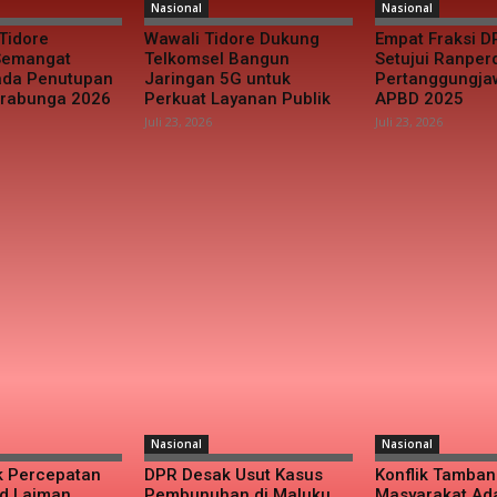
Nasional
Nasional
Tidore
Wawali Tidore Dukung
Empat Fraksi D
 Semangat
Telkomsel Bangun
Setujui Ranper
da Penutupan
Jaringan 5G untuk
Pertanggungj
urabunga 2026
Perkuat Layanan Publik
APBD 2025
Juli 23, 2026
Juli 23, 2026
Nasional
Nasional
k Percepatan
DPR Desak Usut Kasus
Konflik Tamba
d Laiman
Pembunuhan di Maluku
Masyarakat Ad