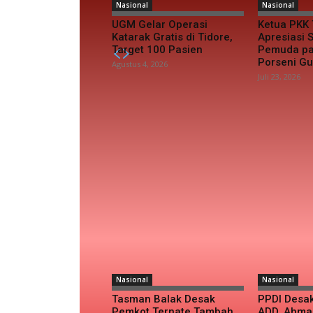
Nasional
Nasional
UGM Gelar Operasi
Ketua PKK 
Katarak Gratis di Tidore,
Apresiasi
Target 100 Pasien
Pemuda pa
Porseni G
Agustus 4, 2026
Juli 23, 2026
Nasional
Nasional
Tasman Balak Desak
PPDI Desa
Pemkot Ternate Tambah
ADD, Ahma