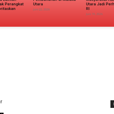
ak Perangkat
Utara
Utara Jadi Per
oritaskan
RI
Juni 22, 2026
Juni 19, 2026
r