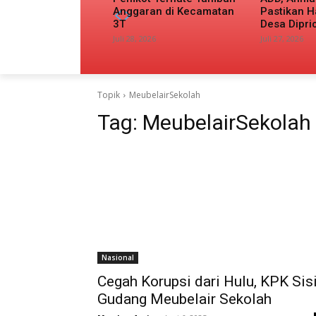
Anggaran di Kecamatan
Pastikan H
3T
Desa Dipri
Juli 28, 2026
Juli 27, 2026
Topik
MeubelairSekolah
Tag:
MeubelairSekolah
Nasional
Cegah Korupsi dari Hulu, KPK Sisi
Gudang Meubelair Sekolah